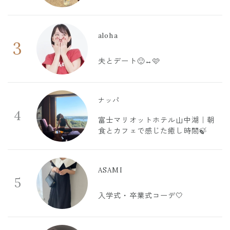
aloha
3
夫とデート🙂‍↔️🩷
ナッパ
4
富士マリオットホテル山中湖｜朝
食とカフェで感じた癒し時間🍃
ASAMI
5
入学式・卒業式コーデ🤍