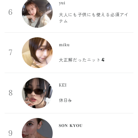
yui
6
大人にも子供にも使える必須アイ
テム
miku
7
大正解だったニット🐏
KEI
8
休日☕️
𝐒𝐎𝐍 𝐊𝐘𝐎𝐔
9