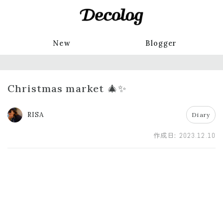
New
Blogger
Christmas market 🎄✨
RISA
Diary
作成日:
2023.12.10