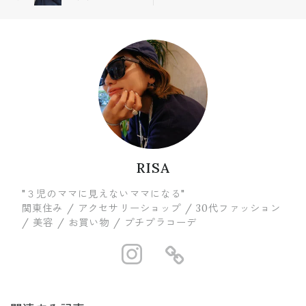
ップ💄🌟
✨
RISA
"３児のママに見えないママになる"
関東住み / アクセサリーショップ / 30代ファッション
/ 美容 / お買い物 / プチプラコーデ
https://www.in
https://ww