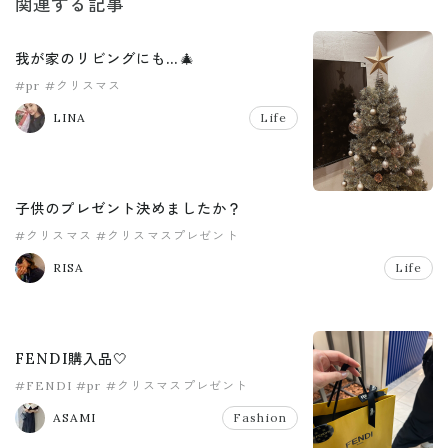
関連する記事
我が家のリビングにも…🎄
#pr
#クリスマス
LINA
Life
子供のプレゼント決めましたか？
#クリスマス
#クリスマスプレゼント
RISA
Life
FENDI購入品🤍
#FENDI
#pr
#クリスマスプレゼント
ASAMI
Fashion