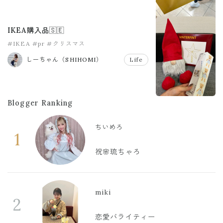
IKEA購入品🇸🇪
#IKEA
#pr
#クリスマス
しーちゃん（SHIHOMI）
Life
Blogger Ranking
ちいめろ
1
祝🌸琉ちゃろ
miki
2
恋愛バライティー