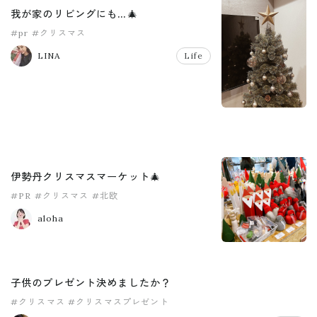
我が家のリビングにも…🎄
#pr
#クリスマス
LINA
Life
伊勢丹クリスマスマーケット🎄
#PR
#クリスマス
#北欧
aloha
子供のプレゼント決めましたか？
#クリスマス
#クリスマスプレゼント