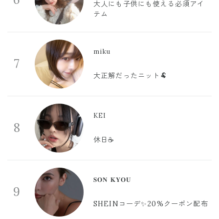
大人にも子供にも使える必須アイ
テム
miku
7
大正解だったニット🐏
KEI
8
休日☕️
𝐒𝐎𝐍 𝐊𝐘𝐎𝐔
9
SHEINコーデ✨20%クーポン配布