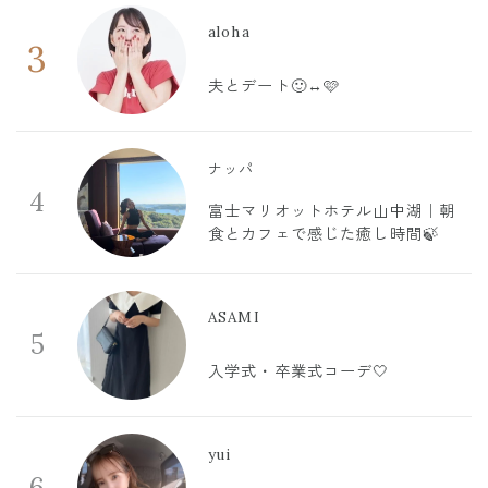
aloha
3
夫とデート🙂‍↔️🩷
ナッパ
4
富士マリオットホテル山中湖｜朝
食とカフェで感じた癒し時間🍃
ASAMI
5
入学式・卒業式コーデ🤍
yui
6