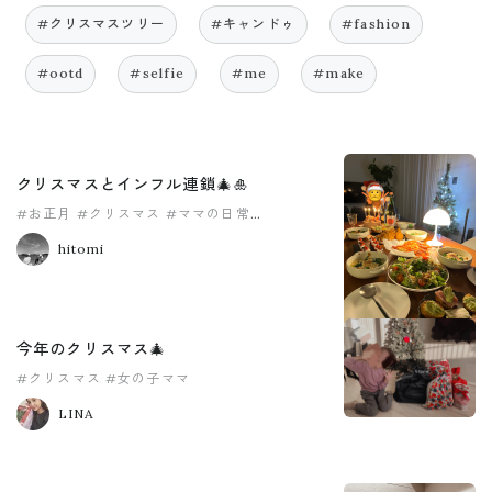
#クリスマスツリー
#キャンドゥ
#fashion
#ootd
#selfie
#me
#make
クリスマスとインフル連鎖🎄🎍
#お正月
#クリスマス
#ママの日常
#男の子ママ
hitomi
今年のクリスマス🎄
#クリスマス
#女の子ママ
LINA