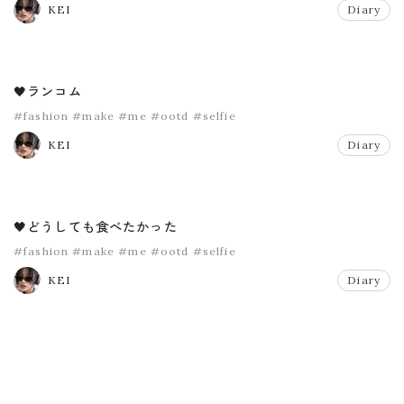
KEI
Diary
🖤ランコム
#fashion
#make
#me
#ootd
#selfie
KEI
Diary
🖤どうしても食べたかった
#fashion
#make
#me
#ootd
#selfie
KEI
Diary