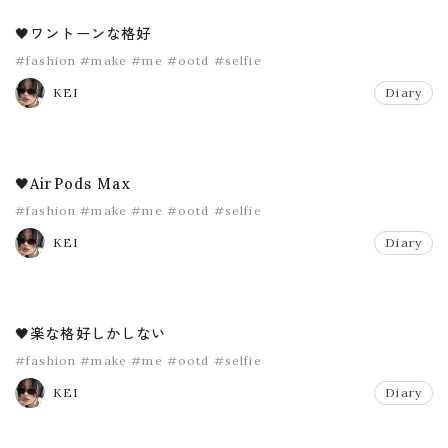
🖤ワントーンな格好
#fashion
#make
#me
#ootd
#selfie
KEI
Diary
🖤AirPods Max
#fashion
#make
#me
#ootd
#selfie
KEI
Diary
🖤楽な格好しかしない
#fashion
#make
#me
#ootd
#selfie
KEI
Diary