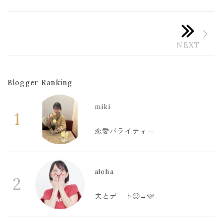
Blogger Ranking
miki
1
恋愛バライティー
aloha
2
夫とデート🙂‍↔️🩷