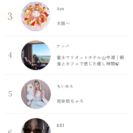
Ayu
3
大阪へ
ナッパ
4
富士マリオットホテル山中湖｜朝
食とカフェで感じた癒し時間🍃
ちいめろ
5
祝🌸琉ちゃろ
KEI
6