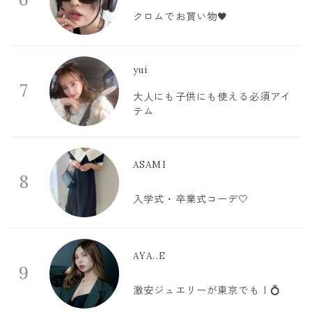
クロムでお買い物🖤
yui
7
大人にも子供にも使える必須アイ
テム
ASAMI
8
入学式・卒業式コーデ🤍
AYA..E
9
激安ジュエリーが東京でも！💍