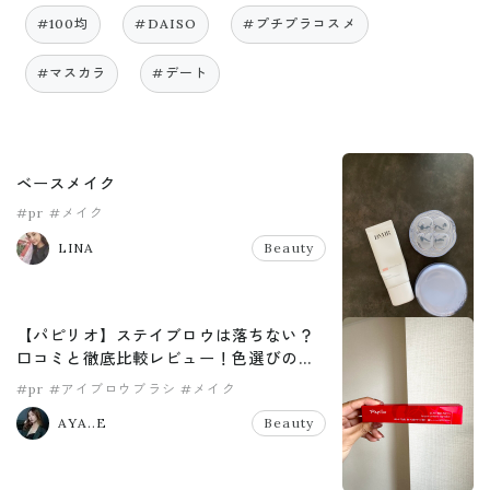
#100均
#DAISO
#プチプラコスメ
#マスカラ
#デート
ベースメイク
#pr
#メイク
LINA
Beauty
【パピリオ】ステイブロウは落ちない？
口コミと徹底比較レビュー！色選びのコ
ツも！
#pr
#アイブロウブラシ
#メイク
AYA..E
Beauty