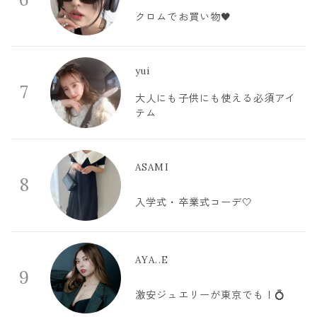
クロムでお買い物🖤
yui
7
大人にも子供にも使える必須アイ
テム
ASAMI
8
入学式・卒業式コーデ🤍
AYA..E
9
激安ジュエリーが東京でも！💍