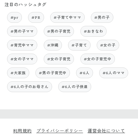
注目のハッシュタグ
#pr
#PR
#子育て中ママ
#男の子
#男の子ママ
#男の子育児
#おきなわ
#育児中ママ
#沖縄
#子育て
#女の子
#女の子ママ
#女の子育児
#女の子育児中
#大家族
#男の子育児中
#6人
#6人のママ
#6人の子のお母さん
#6人の子供達
利用規約
プライバシーポリシー
運営会社について