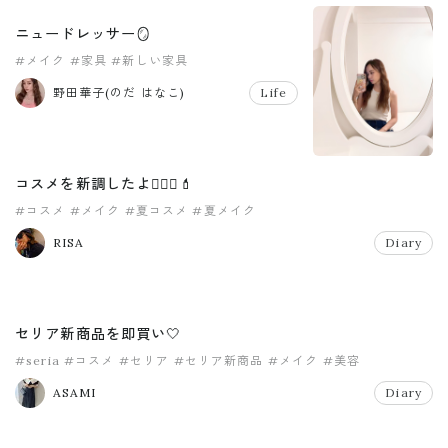
ニュードレッサー🪞
#メイク
#家具
#新しい家具
野田華子(のだ はなこ)
Life
コスメを新調したよ👱🏽‍♀️💄
#コスメ
#メイク
#夏コスメ
#夏メイク
RISA
Diary
セリア新商品を即買い🤍
#seria
#コスメ
#セリア
#セリア新商品
#メイク
#美容
ASAMI
Diary