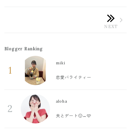
Blogger Ranking
miki
1
恋愛バライティー
aloha
2
夫とデート🙂‍↔️🩷