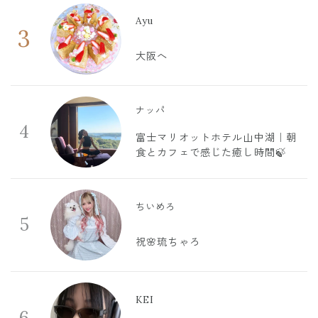
Ayu
3
大阪へ
ナッパ
4
富士マリオットホテル山中湖｜朝
食とカフェで感じた癒し時間🍃
ちいめろ
5
祝🌸琉ちゃろ
KEI
6