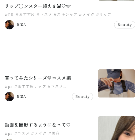
リップ◯ンスター超え💄👾🤍🩵
#PR
#おすすめ
#コスメ
#スキンケア
#メイク
#リップ
RISA
Beauty
買ってみたシリーズ💛コスメ編
#pr
#おすすめリップ
#コスメ
#プチプラコスメ
#プチプラ美容
#ママメイク
RISA
Beauty
動画を撮影するようになって🤍
#pr
#コスメ
#メイク
#美容