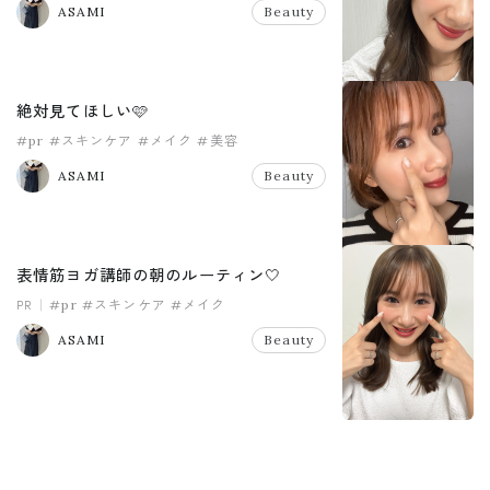
ASAMI
Beauty
絶対見てほしい🩷
#pr
#スキンケア
#メイク
#美容
ASAMI
Beauty
表情筋ヨガ講師の朝のルーティン🤍
PR
#pr
#スキンケア
#メイク
ASAMI
Beauty