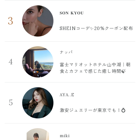
𝐒𝐎𝐍 𝐊𝐘𝐎𝐔
3
SHEINコーデ✨20%クーポン配布
ナッパ
4
富士マリオットホテル山中湖｜朝
食とカフェで感じた癒し時間🍃
AYA..E
5
激安ジュエリーが東京でも！💍
miki