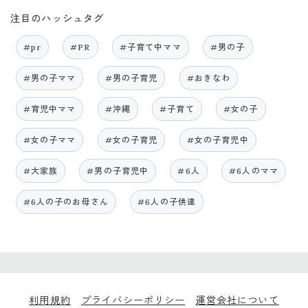
注目のハッシュタグ
#pr
#PR
#子育て中ママ
#男の子
#男の子ママ
#男の子育児
#おきなわ
#育児中ママ
#沖縄
#子育て
#女の子
#女の子ママ
#女の子育児
#女の子育児中
#大家族
#男の子育児中
#6人
#6人のママ
#6人の子のお母さん
#6人の子供達
利用規約
プライバシーポリシー
運営会社について