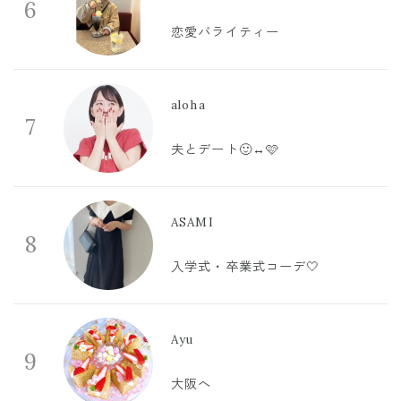
6
恋愛バライティー
aloha
7
夫とデート🙂‍↔️🩷
ASAMI
8
入学式・卒業式コーデ🤍
Ayu
9
大阪へ