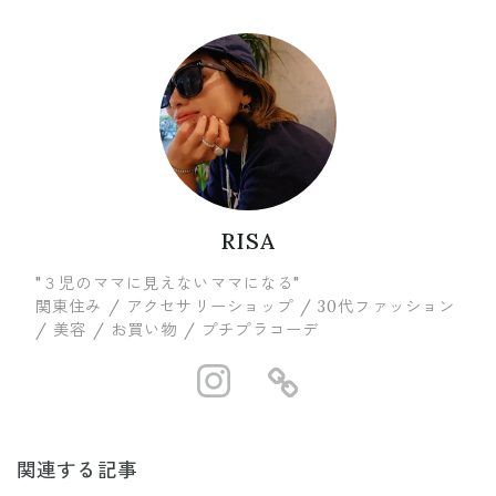
RISA
"３児のママに見えないママになる"
関東住み / アクセサリーショップ / 30代ファッション
/ 美容 / お買い物 / プチプラコーデ
https://www.in
https://ww
関連する記事