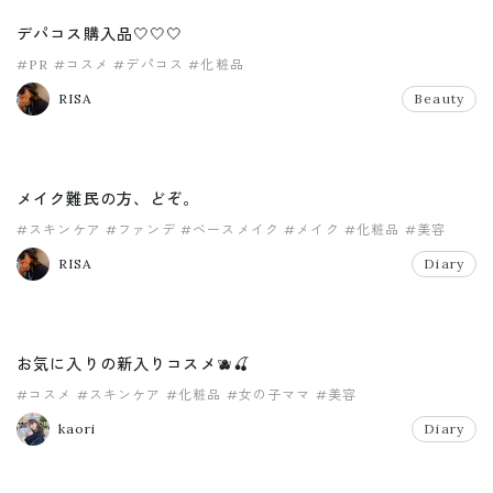
デパコス購入品🤍🤍🤍
#PR
#コスメ
#デパコス
#化粧品
RISA
Beauty
メイク難民の方、どぞ。
#スキンケア
#ファンデ
#ベースメイク
#メイク
#化粧品
#美容
RISA
Diary
お気に入りの新入りコスメ🫐🍒
#コスメ
#スキンケア
#化粧品
#女の子ママ
#美容
kaori
Diary