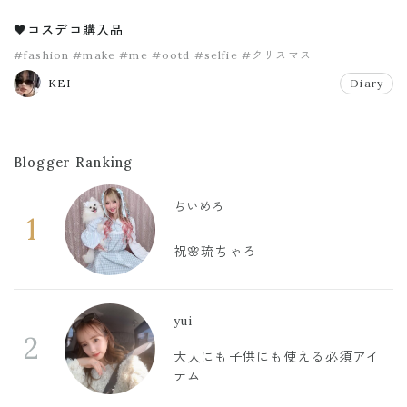
🖤コスデコ購入品
#fashion
#make
#me
#ootd
#selfie
#クリスマス
KEI
Diary
Blogger Ranking
ちいめろ
1
祝🌸琉ちゃろ
yui
2
大人にも子供にも使える必須アイ
テム