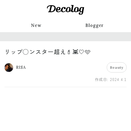
New
Blogger
リップ◯ンスター超え💄👾🤍🩵
RISA
Beauty
作成日:
2024.4.1