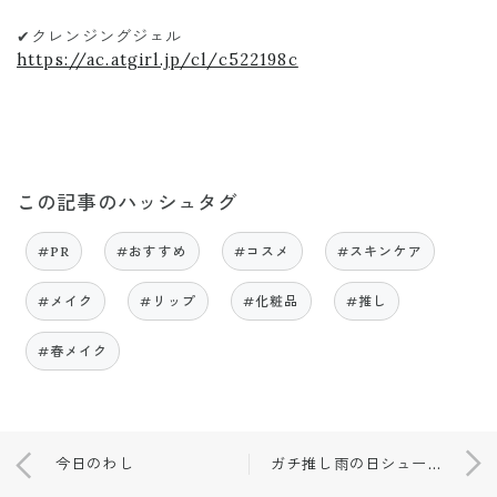
✔︎クレンジングジェル
https://ac.atgirl.jp/cl/c522198c
この記事のハッシュタグ
#PR
#おすすめ
#コスメ
#スキンケア
#メイク
#リップ
#化粧品
#推し
#春メイク
今日のわし
ガチ推し雨の日シューズ🩰❤️