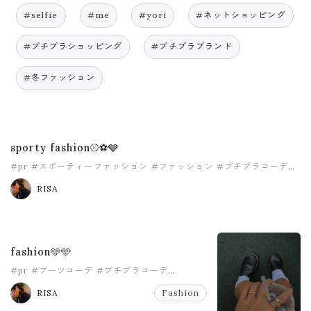
#selfie
#me
#yori
#ネットショッピング
#プチプラショッピング
#プチプラブランド
#冬ファッション
sporty fashion⚾️⚽️🩶
#pr
#スポーティーファッション
#ファッション
#プチプラコーデ
#ママファッション
#神戸レタス
RISA
fashion🩵🩵
#pr
#ブーツコーデ
#プチプラコーデ
#ママコーデ
#ママファッション
#リエディ
RISA
Fashion