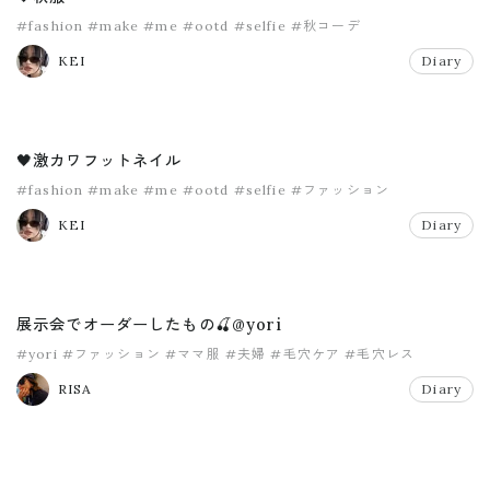
#fashion
#make
#me
#ootd
#selfie
#秋コーデ
KEI
Diary
🖤激カワフットネイル
#fashion
#make
#me
#ootd
#selfie
#ファッション
KEI
Diary
展示会でオーダーしたもの🍒@yori
#yori
#ファッション
#ママ服
#夫婦
#毛穴ケア
#毛穴レス
RISA
Diary