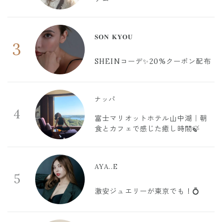
𝐒𝐎𝐍 𝐊𝐘𝐎𝐔
3
SHEINコーデ✨20%クーポン配布
ナッパ
4
富士マリオットホテル山中湖｜朝
食とカフェで感じた癒し時間🍃
AYA..E
5
激安ジュエリーが東京でも！💍