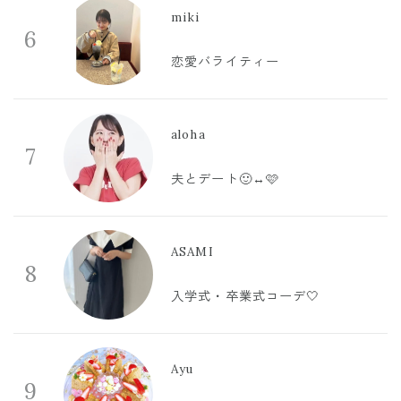
miki
6
恋愛バライティー
aloha
7
夫とデート🙂‍↔️🩷
ASAMI
8
入学式・卒業式コーデ🤍
Ayu
9