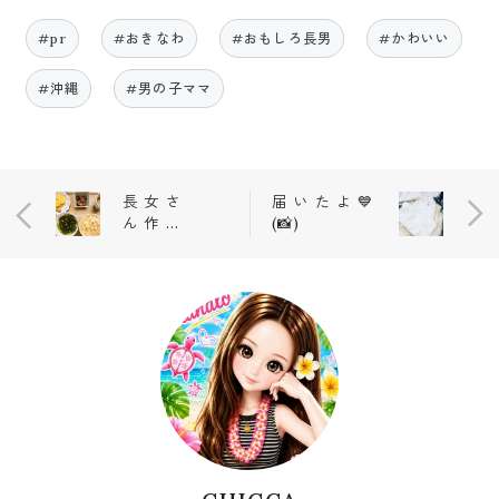
#pr
#おきなわ
#おもしろ長男
#かわいい
#沖縄
#男の子ママ
長 女 さ
届 い た よ 💙
ん 作 ❤️
(📸)
(📸)