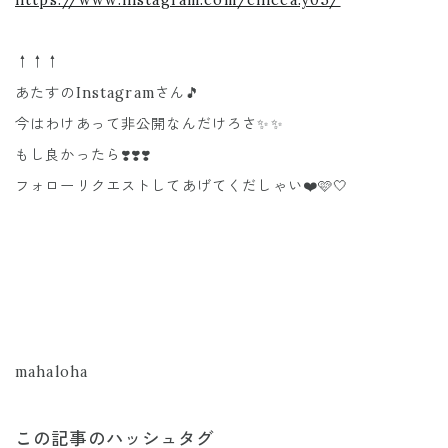
https://www.instagram.com/chicca.y05/
↑↑↑
あたすのInstagramさん🎵
今はわけあって非公開なんだけろさ✨✨
もし良かったら❣️❣️❣️
フォローリクエストしてあげてくだしゃい❤️🩷🤍
mahaloha
この記事のハッシュタグ