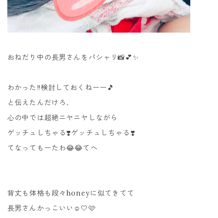
おねだり中の長男さんをパシャリ📸💕✨
わかった‼️検討しておくねーー🎵
と伝えたんだけろ、
心の中では超絶ニヤニヤしながら
ゲッチュしちゃる❣️ゲッチュしちゃる❣️
てなってもーたわ😂😂てへ
背丈も体格も段々honeyに似てきてて
長男さんかっこいい☺️🤍🩷