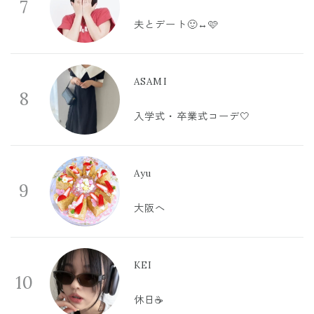
7
夫とデート🙂‍↔️🩷
ASAMI
8
入学式・卒業式コーデ🤍
Ayu
9
大阪へ
KEI
10
休日☕️