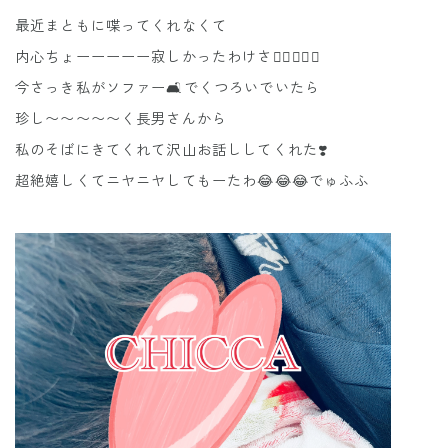
最近まともに喋ってくれなくて
内心ちょーーーーー寂しかったわけさ👉🏻👈🏻😭
今さっき私がソファー🛋️でくつろいでいたら
珍し〜〜〜〜〜く長男さんから
私のそばにきてくれて沢山お話ししてくれた❣️
超絶嬉しくてニヤニヤしてもーたわ😂😂😂でゅふふ