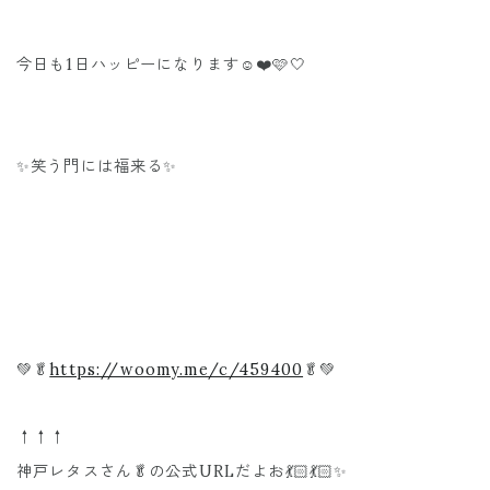
今日も1日ハッピーになります☺️❤️🩷🤍
✨笑う門には福来る✨
💚🥬
https://woomy.me/c/459400
🥬💚
↑↑↑
神戸レタスさん🥬の公式URLだよお💃🏻💃🏻✨