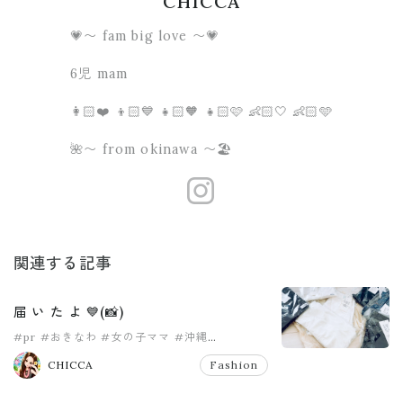
CHICCA
💗〜 fam big love 〜💗
6児 mam
👩🏻❤️ 👦🏻💙 👧🏻🧡 👧🏻🩷 👶🏻🤍 👶🏻🩵
🌺〜 from okinawa 〜🏖
https://www.
関連する記事
届 い た よ 💙(📸)
#pr
#おきなわ
#女の子ママ
#沖縄
#男の子ママ
#神戸レタス
CHICCA
Fashion