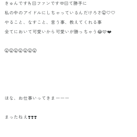
きゅんです🫰🏻ファンです🫶🏻て勝手に
私の中のアイドルにしちゃっているんだけろさ🤫🤍🤍
やること、なすこと、言う事、教えてくれる事
全てにおいて可愛いから可愛いが勝っちゃう😂🩷❤️
🤫🤫🤫🤫🤫🤫🤫
ほな、お仕事いってきまーーー
まったねえ❣️❣️❣️