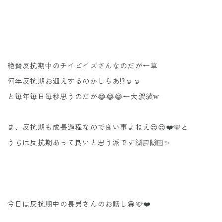
絶賛反抗期中のチイビイズさんなのだが←草
何年反抗期お迎えするのかしらあ⁉️☺️☺️
と毎年毎日毎秒思うのだが😂😂😂←大袈裟w
ま、反抗期も成長過程なので良い事よねえ😌😌❤️🩵と
うちは反抗期あって良いと思う派です🙌🏻🙌🏻✨
今日は反抗期中の長男さんのお話し😁🩷❤️