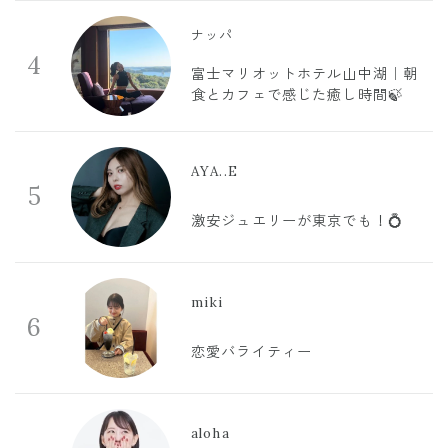
ナッパ
4
富士マリオットホテル山中湖｜朝
食とカフェで感じた癒し時間🍃
AYA..E
5
激安ジュエリーが東京でも！💍
miki
6
恋愛バライティー
aloha