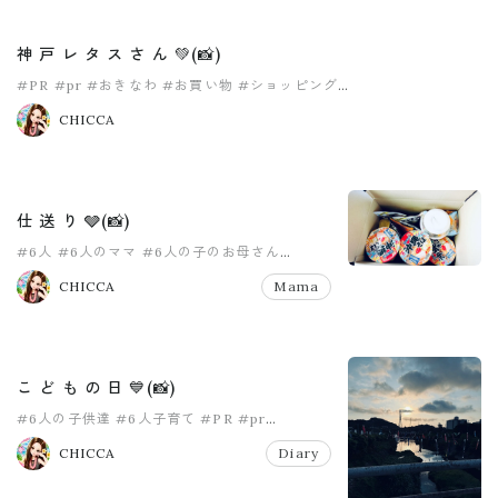
神 戸 レ タ ス さ ん 💚(📸)
#PR
#pr
#おきなわ
#お買い物
#ショッピング
#ネットショッピング
CHICCA
仕 送 り 🩶(📸)
#6人
#6人のママ
#6人の子のお母さん
#8人家族
#PR
#pr
CHICCA
Mama
こ ど も の 日 💙(📸)
#6人の子供達
#6人子育て
#PR
#pr
#こどもの日
#女の子ママ
CHICCA
Diary