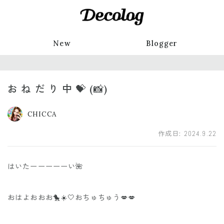
New
Blogger
お ね だ り 中 💝 (📸)
CHICCA
作成日:
2024.9.22
はいたーーーーーい🌺
おはよおおお🐤☀️🤍おちゅちゅう💋💋