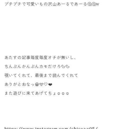
プチプチで可愛いもの沢山あーるであーる🤔🤔w
あたすの記事毎度毎度オチが無いし、
ちんぷんかんぷんカモだけろ🦆🦆
覗いてくれて、最後まで読んでくれて
ありがとおなっ😁🩵🤍❤️
また遊びに来てあげてちょ☺️☺️☺️