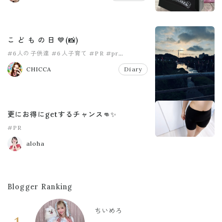
こ ど も の 日 💙(📸)
#6人の子供達
#6人子育て
#PR
#pr
#こどもの日
#女の子ママ
CHICCA
Diary
更にお得にgetするチャンス👊✨
#PR
aloha
Blogger Ranking
ちいめろ