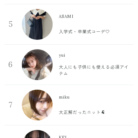
ASAMI
5
入学式・卒業式コーデ🤍
yui
6
大人にも子供にも使える必須アイ
テム
miku
7
大正解だったニット🐏
KEI