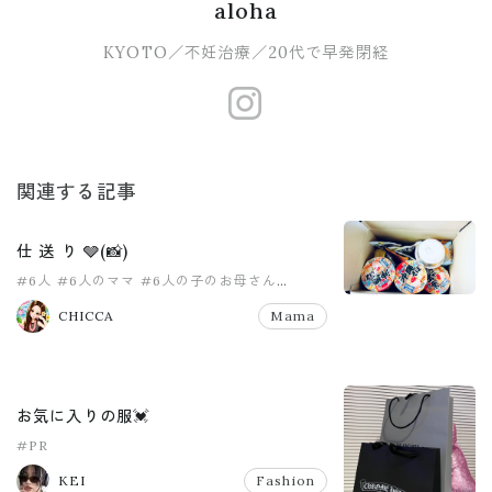
aloha
KYOTO／不妊治療／20代で早発閉経
https://www.
関連する記事
仕 送 り 🩶(📸)
#6人
#6人のママ
#6人の子のお母さん
#8人家族
#PR
#pr
CHICCA
Mama
お気に入りの服💓
#PR
KEI
Fashion