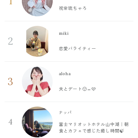
1
祝🌸琉ちゃろ
miki
2
恋愛バライティー
aloha
3
夫とデート🙂‍↔️🩷
ナッパ
4
富士マリオットホテル山中湖｜朝
食とカフェで感じた癒し時間🍃