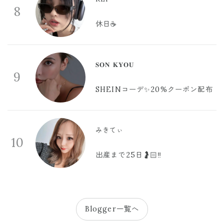
8
休日☕️
𝐒𝐎𝐍 𝐊𝐘𝐎𝐔
9
SHEINコーデ✨20%クーポン配布
みきてぃ
10
出産まで25日🤰🏻‼️
Blogger一覧へ