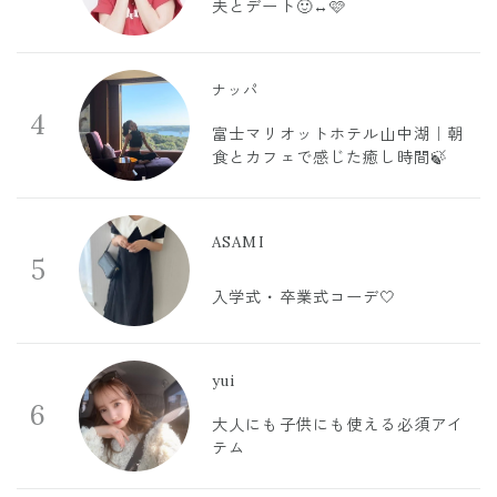
夫とデート🙂‍↔️🩷
ナッパ
4
富士マリオットホテル山中湖｜朝
食とカフェで感じた癒し時間🍃
ASAMI
5
入学式・卒業式コーデ🤍
yui
6
大人にも子供にも使える必須アイ
テム