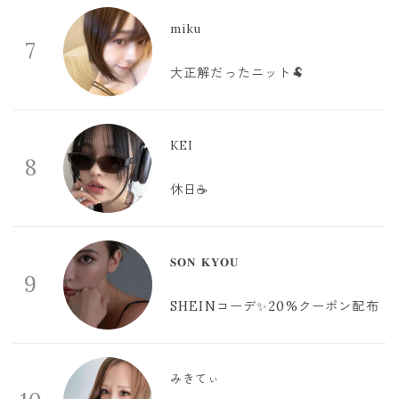
miku
7
大正解だったニット🐏
KEI
8
休日☕️
𝐒𝐎𝐍 𝐊𝐘𝐎𝐔
9
SHEINコーデ✨20%クーポン配布
みきてぃ