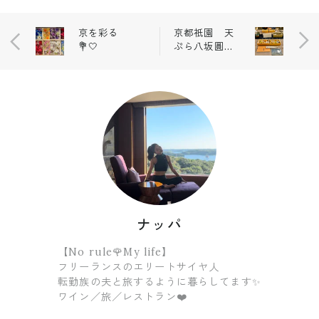
京を彩る
京都祇園 天
💐🤍
ぷら八坂圓堂
🍤
ナッパ
【No rule🌹My life】
フリーランスのエリートサイヤ人
転勤族の夫と旅するように暮らしてます✨
ワイン／旅／レストラン❤️