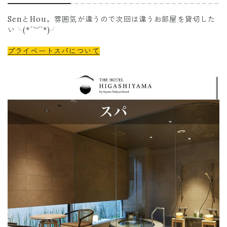
SenとHou。雰囲気が違うので次回は違うお部屋を貸切した
い╰(*´︶`*)╯
プライベートスパについて