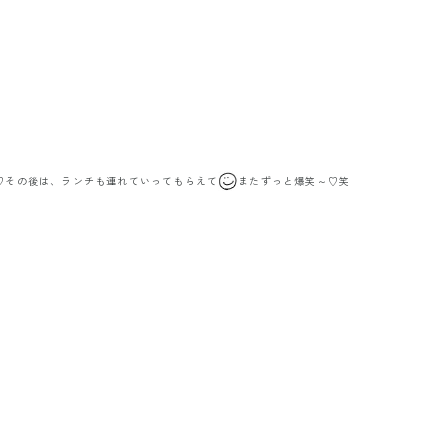
♡♡その後は、ランチも連れていってもらえて
またずっと爆笑～♡笑