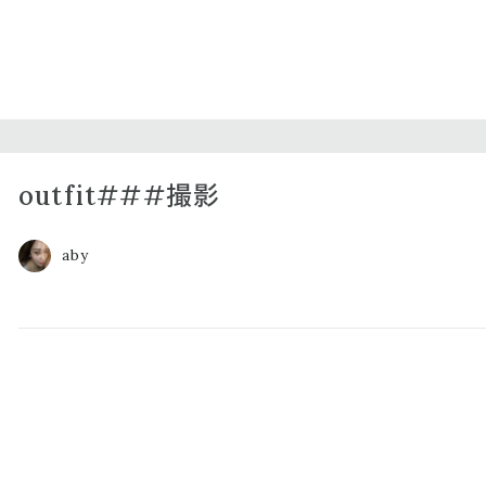
outfit###撮影
aby