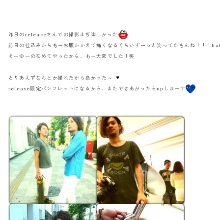
昨日のreleaseさんでの撮影まぢ楽しかった
前日の仕込みからもーお腹かかえて痛くなるくらいずーっと笑ってたもんね！！！hah
そーゆーの初めてやったから、もー大変でした！笑
とりあえずなんとか撮れたから良かった～
release限定パンフレットになるから、またできあがったらupしまーす