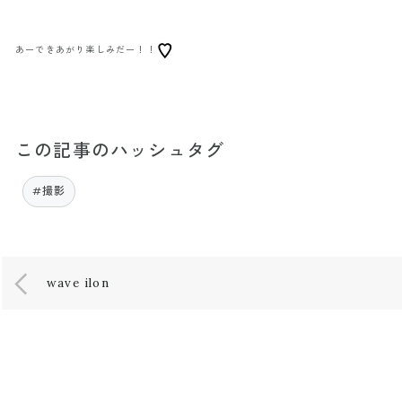
あーできあがり楽しみだー！！
この記事のハッシュタグ
#撮影
wave ilon