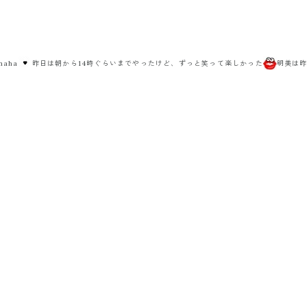
aha
昨日は朝から14時ぐらいまでやったけど、ずっと笑って楽しかった
明美は