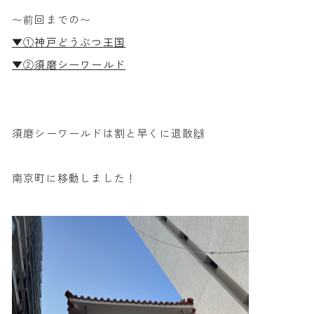
〜前回までの〜
▼①神戸どうぶつ王国
▼②須磨シーワールド
須磨シーワールドは割と早くに退散🙌
南京町に移動しました！