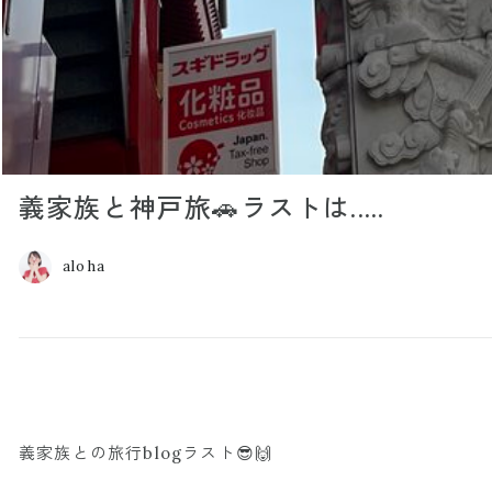
義家族と神戸旅🚗ラストは.....
aloha
義家族との旅行blogラスト😎🙌