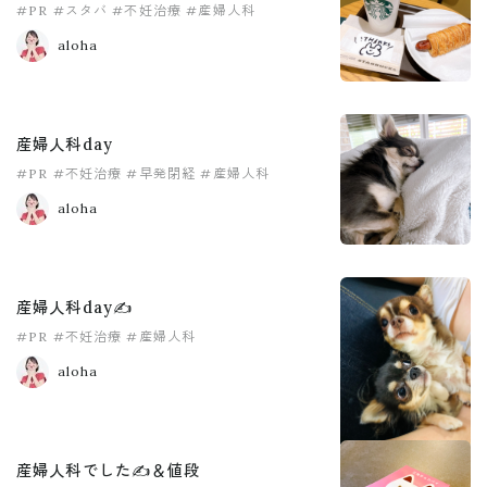
#PR
#スタバ
#不妊治療
#産婦人科
aloha
産婦人科day
#PR
#不妊治療
#早発閉経
#産婦人科
aloha
産婦人科day✍️
#PR
#不妊治療
#産婦人科
aloha
産婦人科でした✍️＆値段