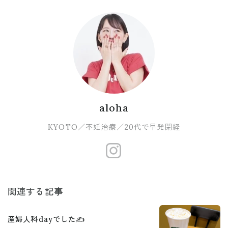
aloha
KYOTO／不妊治療／20代で早発閉経
https://www.
関連する記事
産婦人科dayでした✍️