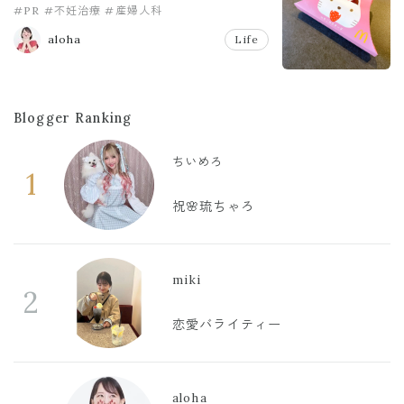
#PR
#不妊治療
#産婦人科
aloha
Life
Blogger Ranking
ちいめろ
1
祝🌸琉ちゃろ
miki
2
恋愛バライティー
aloha