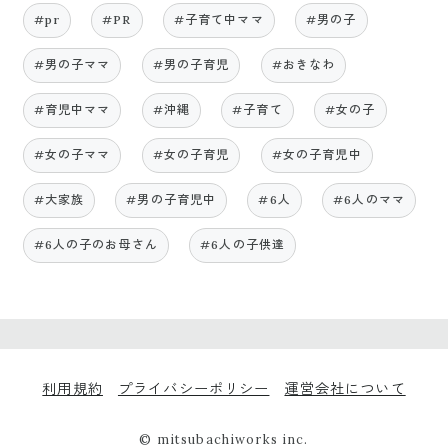
#pr
#PR
#子育て中ママ
#男の子
#男の子ママ
#男の子育児
#おきなわ
#育児中ママ
#沖縄
#子育て
#女の子
#女の子ママ
#女の子育児
#女の子育児中
#大家族
#男の子育児中
#6人
#6人のママ
#6人の子のお母さん
#6人の子供達
利用規約
プライバシーポリシー
運営会社について
© mitsubachiworks inc.