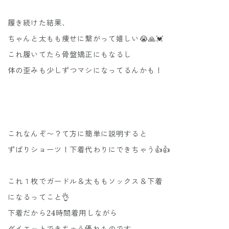
履き続けた結果、
ちゃんと太もも痩せに繋がって嬉しい😭🙏💓
これ履いてたら骨盤矯正にもなるし
体の歪みも少しずつマシになってるんかも！
これなんぞ〜？て方に簡単に説明すると
ずばりショーツ！下着代わりにできちゃう👍👍
これ１枚でガードル＆太ももソックス＆下着
になるってこと👌
下着だから24時間着用しながら
ダイエットできちゃう優れものです。