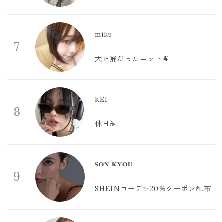
miku
7
大正解だったニット🐏
KEI
8
休日☕️
𝐒𝐎𝐍 𝐊𝐘𝐎𝐔
9
SHEINコーデ✨20%クーポン配布