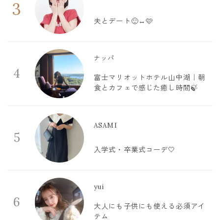
3
夫とデート🙂‍↔️🩷
ナッパ
4
富士マリオットホテル山中湖｜朝
食とカフェで感じた癒し時間🍃
ASAMI
5
入学式・卒業式コーデ🤍
yui
6
大人にも子供にも使える必須アイ
テム