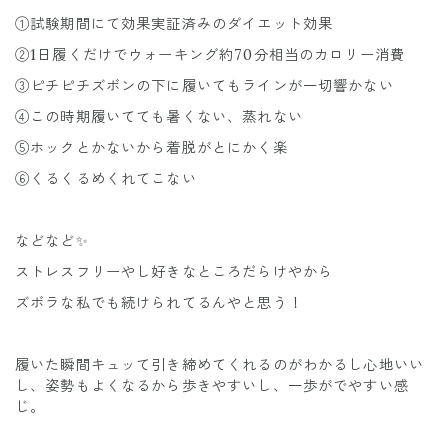
①試験期間にて効果実証済みのダイエット効果
②1日履くだけでウォーキング約70分相当のカロリー消費
③ピチピチズボンの下に履いてもラインが一切響かない
④この時期履いてても暑くない、蒸れない
⑤ホックとかないから着脱がとにかく楽
⑥くるくるめくれてこない
などなど✨
ストレスフリーやし好きなところだらけやから
ズボラな私でも続けられてるんやと思う！
履いた瞬間キュッて引き締めてくれるのがわかるし心地いい
し、姿勢もよくなるから歩きやすいし、一歩がでやすい感
じ。