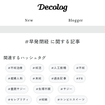
New
Blogger
#早発閉経 に関する記事
関連するハッシュタグ
#不妊治療
#妊活
#人工授精
#不妊
#産婦人科
#未妊
#過去記事
#PR
#豊潤サジー
#生理不順
#サジー
#セレブリティ
#妊娠
#コンビニスイーツ