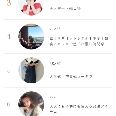
3
夫とデート🙂‍↔️🩷
ナッパ
4
富士マリオットホテル山中湖｜朝
食とカフェで感じた癒し時間🍃
ASAMI
5
入学式・卒業式コーデ🤍
yui
6
大人にも子供にも使える必須アイ
テム