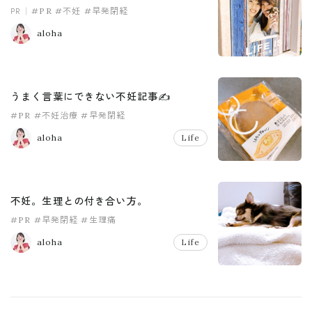
PR
#PR
#不妊
#早発閉経
aloha
うまく言葉にできない不妊記事✍️
#PR
#不妊治療
#早発閉経
aloha
Life
不妊。生理との付き合い方。
#PR
#早発閉経
#生理痛
aloha
Life