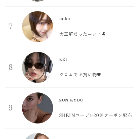
miku
7
大正解だったニット🐏
KEI
8
クロムでお買い物🖤
𝐒𝐎𝐍 𝐊𝐘𝐎𝐔
9
SHEINコーデ✨20%クーポン配布