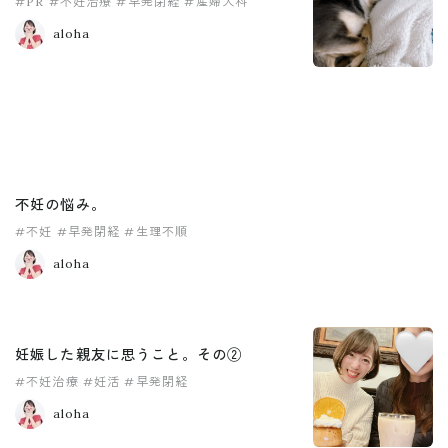
#PR
#不妊治療
#早発閉経
#産婦人科
aloha
不妊の悩み。
#不妊
#早発閉経
#生理不順
aloha
妊娠した親友に思うこと。その②
#不妊治療
#妊活
#早発閉経
aloha