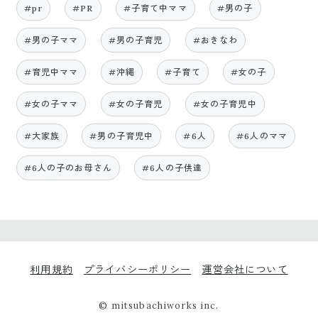
#pr
#PR
#子育て中ママ
#男の子
#男の子ママ
#男の子育児
#おきなわ
#育児中ママ
#沖縄
#子育て
#女の子
#女の子ママ
#女の子育児
#女の子育児中
#大家族
#男の子育児中
#6人
#6人のママ
#6人の子のお母さん
#6人の子供達
利用規約
プライバシーポリシー
運営会社について
© mitsubachiworks inc.