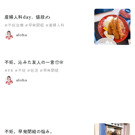
産婦人科day、値段✍️
#不妊治療
#早発閉経
#産婦人科
aloha
不妊。沁みた友人の一言🥺🌸
#PR
#不妊
#妊活
#早発閉経
aloha
不妊。早発閉経の悩み。