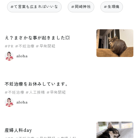
#て言葉も広まればいいな
#岡崎神社
#生理痛
え？まさかな事が起きました💥
#PR
#不妊治療
#早発閉経
aloha
不妊治療をお休みしています。
#不妊治療
#人工授精
#早発閉経
aloha
産婦人科day