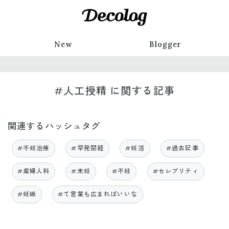
New
Blogger
#人工授精 に関する記事
関連するハッシュタグ
#不妊治療
#早発閉経
#妊活
#過去記事
#産婦人科
#未妊
#不妊
#セレブリティ
#妊娠
#て言葉も広まればいいな