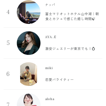
ナッパ
4
富士マリオットホテル山中湖｜朝
食とカフェで感じた癒し時間🍃
AYA..E
5
激安ジュエリーが東京でも！💍
miki
6
恋愛バライティー
aloha
7