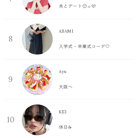
夫とデート🙂‍↔️🩷
ASAMI
8
入学式・卒業式コーデ🤍
Ayu
9
大阪へ
KEI
10
休日☕️