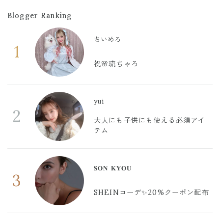
Blogger Ranking
ちいめろ
1
祝🌸琉ちゃろ
yui
2
大人にも子供にも使える必須アイ
テム
𝐒𝐎𝐍 𝐊𝐘𝐎𝐔
3
SHEINコーデ✨20%クーポン配布