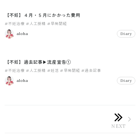
【不妊】４月・５月にかかった費用
#不妊治療
#人工授精
#早発閉経
aloha
Diary
【不妊】過去記事▶︎流産宣告①
#不妊治療
#人工授精
#妊活
#早発閉経
#過去記事
aloha
Diary