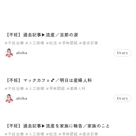
【不妊】過去記事▶︎流産／旦那の涙
#不妊治療
#人工授精
#妊活
#早発閉経
#過去記事
aloha
Diary
【不妊】マックカフェ💕／明日は産婦人科
#不妊治療
#人工授精
#早発閉経
#産婦人科
aloha
Diary
【不妊】過去記事▶︎流産を家族に報告／家族のこと
#不妊治療
#人工授精
#妊活
#早発閉経
#過去記事