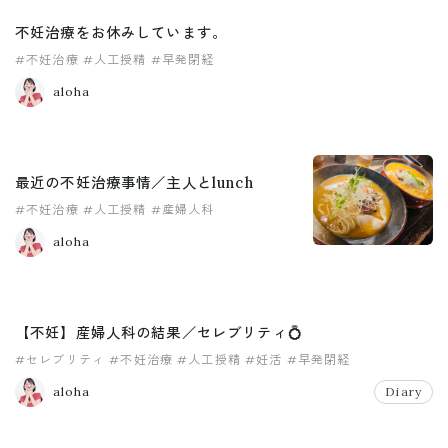
不妊治療をお休みしています。
#不妊治療
#人工授精
#早発閉経
aloha
最近の不妊治療事情／主人とlunch
#不妊治療
#人工授精
#産婦人科
aloha
【不妊】産婦人科の結果／セレブリティ💍
#セレブリティ
#不妊治療
#人工授精
#妊活
#早発閉経
aloha
Diary