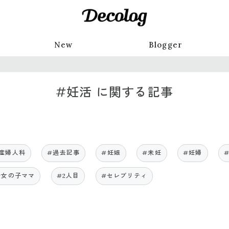
New
Blogger
#妊活 に関する記事
産婦人科
#過去記事
#妊娠
#未妊
#妊婦
#女の子ママ
#2人目
#セレブリティ