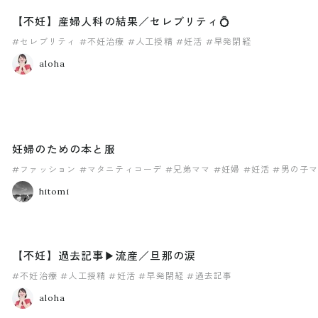
【不妊】産婦人科の結果／セレブリティ💍
#セレブリティ
#不妊治療
#人工授精
#妊活
#早発閉経
aloha
妊婦のための本と服
#ファッション
#マタニティコーデ
#兄弟ママ
#妊婦
#妊活
#男の子
hitomi
【不妊】過去記事▶︎流産／旦那の涙
#不妊治療
#人工授精
#妊活
#早発閉経
#過去記事
aloha