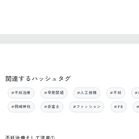
関連するハッシュタグ
#不妊治療
#早発閉経
#人工授精
#不妊
#
#岡崎神社
#赤富士
#ファッション
#PR
不妊治療そして流産➀