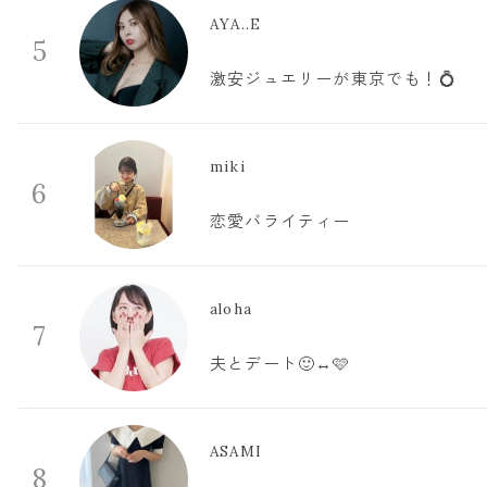
AYA..E
5
激安ジュエリーが東京でも！💍
miki
6
恋愛バライティー
aloha
7
夫とデート🙂‍↔️🩷
ASAMI
8