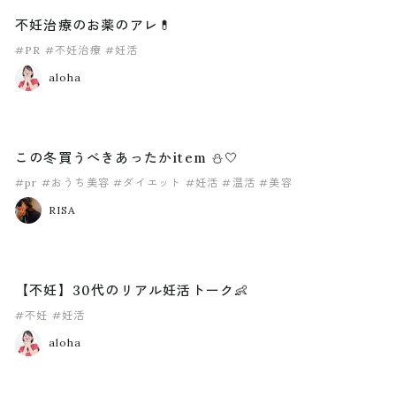
不妊治療のお薬のアレ💊
#PR
#不妊治療
#妊活
aloha
この冬買うべきあったかitem ⛄️🤍
#pr
#おうち美容
#ダイエット
#妊活
#温活
#美容
RISA
【不妊】30代のリアル妊活トーク👶
#不妊
#妊活
aloha