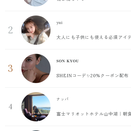
yui
2
大人にも子供にも使える必須アイ
𝐒𝐎𝐍 𝐊𝐘𝐎𝐔
3
SHEINコーデ✨20%クーポン配布
ナッパ
4
富士マリオットホテル山中湖｜朝食