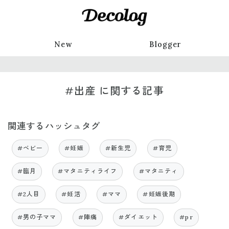
New
Blogger
#出産 に関する記事
関連するハッシュタグ
#ベビー
#妊娠
#新生児
#育児
#臨月
#マタニティライフ
#マタニティ
#2人目
#妊活
#ママ
#妊娠後期
#男の子ママ
#陣痛
#ダイエット
#pr