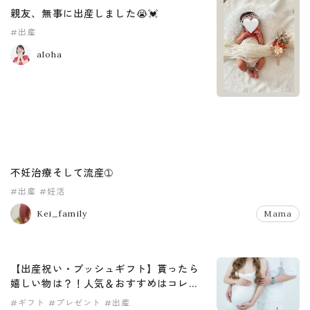
親友、無事に出産しました😭💓
#出産
aloha
不妊治療そして流産➀
#出産
#妊活
Kei_family
Mama
【出産祝い・プッシュギフト】貰ったら
嬉しい物は？！人気＆おすすめはコレ！
女の子・男の子兼用！ママ向けにも！
#ギフト
#プレゼント
#出産