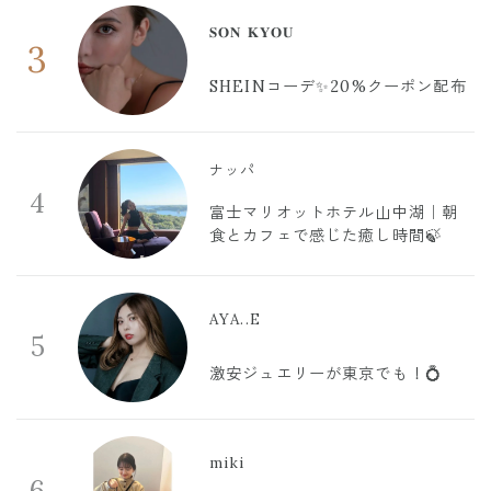
𝐒𝐎𝐍 𝐊𝐘𝐎𝐔
3
SHEINコーデ✨20%クーポン配布
ナッパ
4
富士マリオットホテル山中湖｜朝
食とカフェで感じた癒し時間🍃
AYA..E
5
激安ジュエリーが東京でも！💍
miki
6