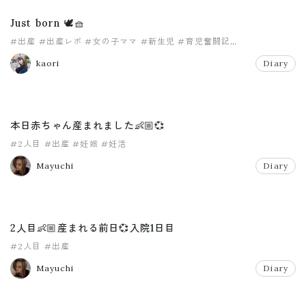
Just born 🕊🧺
#出産
#出産レポ
#女の子ママ
#新生児
#育児奮闘記
#赤ちゃんのいる生活
kaori
Diary
本日赤ちゃん産まれました👶🏼💞
#2人目
#出産
#妊娠
#妊活
Mayuchi
Diary
2人目👶🏼産まれる前日💞入院1日目
#2人目
#出産
Mayuchi
Diary