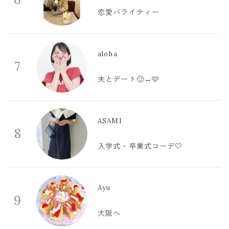
恋愛バライティー
aloha
7
夫とデート🙂‍↔️🩷
ASAMI
8
入学式・卒業式コーデ🤍
Ayu
9
大阪へ