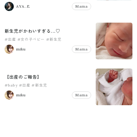
AYA..E
Mama
新生児がかわいすぎる...♡
#出産
#女の子ベビー
#新生児
miku
Mama
【出産のご報告】
#baby
#出産
#新生児
miku
Mama