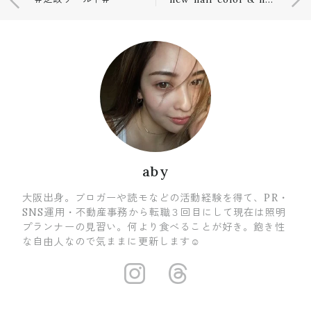
aby
大阪出身。ブロガーや読モなどの活動経験を得て、PR・
SNS運用・不動産事務から転職３回目にして現在は照明
プランナーの見習い。何より食べることが好き。飽き性
な自由人なので気ままに更新します☺
https://www.i
https://ww