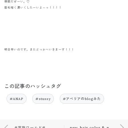
裸眼だぜーい。♡
眉毛暗く濃いくしたーいよ～っ！！！！
明日早いのです。またどっかへいきまーす！！！
この記事のハッシュタグ
#ANAP
#stussy
#アベリアのblogみた
#芝政ワールド#
new hair color & nail