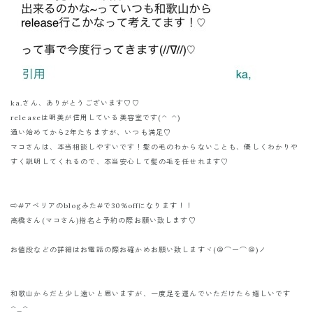
ka.さん、ありがとうございます♡♡
releaseは明美が信用している美容室です(^ ^)
通い始めてから2年たちますが、いつも満足♡
マコさんは、本当相談しやすいです！髪の毛のわからないことも、優しくわかりや
すく説明してくれるので、本当安心して髪の毛を任せれます♡
⇨#アベリアのblogみた#で30%offになります！！
高橋さん(マコさん)指名と予約の際お願い致します♡
お値段などの詳細はお電話の際お確かめお願い致しますヾ(＠⌒ー⌒＠)ノ
和歌山からだと少し遠いと思いますが、一度足を運んでいただけたら嬉しいです
^_^