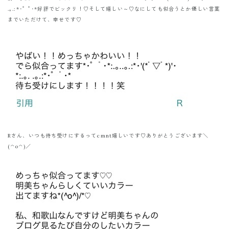
.｡.:*･゜ﾟ･*好評でビックリ！♡そして嬉しい～♡なにしても似合うとか優しい言葉
までいただけて、幸せです♡
Rさん、いつも待ち受けにするってcmnt嬉しいです♡ありがとうございます＼
(^o^)／