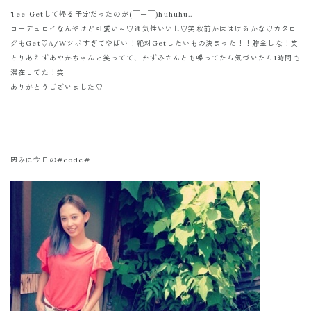
Tee Getして帰る予定だったのが(￣ー￣)huhuhu..
コーデュロイなんやけど可愛い～♡通気性いいし♡笑秋前かははけるかな♡カタロ
グもGet♡A/Wツボすぎてやばい！絶対Getしたいもの決まった！！貯金しな！笑
とりあえずあやかちゃんと笑ってて、かずみさんとも喋ってたら気づいたら1時間も
滞在してた！笑
ありがとうございました♡
因みに今日の#code#