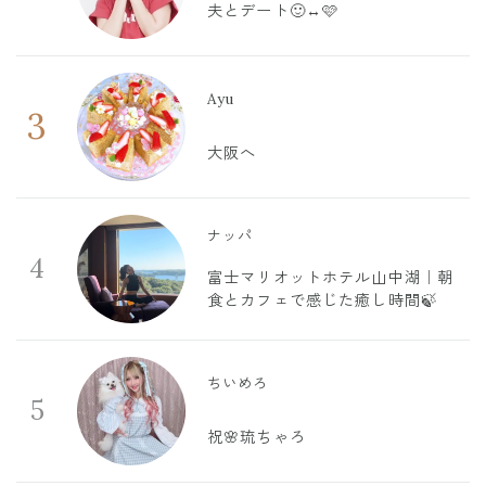
夫とデート🙂‍↔️🩷
Ayu
3
大阪へ
ナッパ
4
富士マリオットホテル山中湖｜朝
食とカフェで感じた癒し時間🍃
ちいめろ
5
祝🌸琉ちゃろ