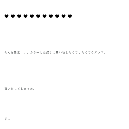
そんな最近、、、カラーした帰りに買い物したくてしたくてウズウズ。
買い物してしまった。
☟♡