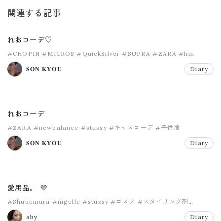
関連する記事
れおコーデ♡
#CHOPIN
#MICROS
#QuickSilver
#SUPRA
#ZARA
#hm
𝐒𝐎𝐍 𝐊𝐘𝐎𝐔
Diary
れおコーデ
#ZARA
#newbalance
#stussy
#キッズコーデ
#子供服
𝐒𝐎𝐍 𝐊𝐘𝐎𝐔
Diary
愛用品。 💜
#Shuuemura
#nigelle
#stussy
#コスメ
#スタイリング剤
#ヘアケア
aby
Diary