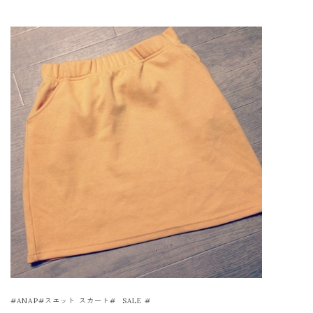
#ANAP#スエット スカート# SALE #