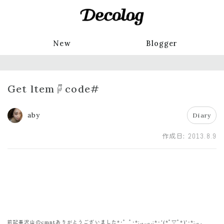
New
Blogger
Get ltem☟code#
aby
Diary
作成日:
2013.8.9
前記事沢山のcmntありがとうございました*･゜ﾟ･*:.｡..｡.:*･'(*ﾟ▽ﾟ*)'･*:.｡.