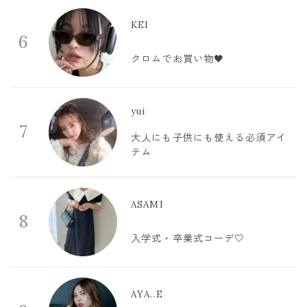
KEI
6
クロムでお買い物🖤
yui
7
大人にも子供にも使える必須アイ
テム
ASAMI
8
入学式・卒業式コーデ🤍
AYA..E