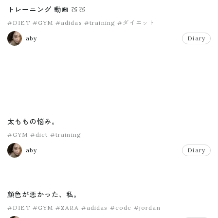
トレーニング 動画 🍑🍑
#DIET
#GYM
#adidas
#training
#ダイエット
aby
Diary
太ももの悩み。
#GYM
#diet
#training
aby
Diary
顔色が悪かった、私。
#DIET
#GYM
#ZARA
#adidas
#code
#jordan