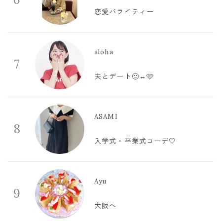
恋愛バライティー
aloha
7
夫とデート🙂‍↔️🩷
ASAMI
8
入学式・卒業式コーデ🤍
Ayu
9
大阪へ