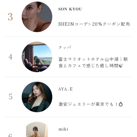
𝐒𝐎𝐍 𝐊𝐘𝐎𝐔
3
SHEINコーデ✨20%クーポン配布
ナッパ
4
富士マリオットホテル山中湖｜朝
食とカフェで感じた癒し時間🍃
AYA..E
5
激安ジュエリーが東京でも！💍
miki
6