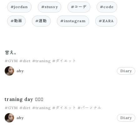
#jordan
#stussy
#コーデ
#code
#動画
#運動
#instagram
#ZARA
甘え。
#GYM
#diet
#traning
#ダイエット
aby
Diary
traning day 🏋🏽‍♀️
#GYM
#diet
#traning
#ダイエット
#パーソナル
aby
Diary