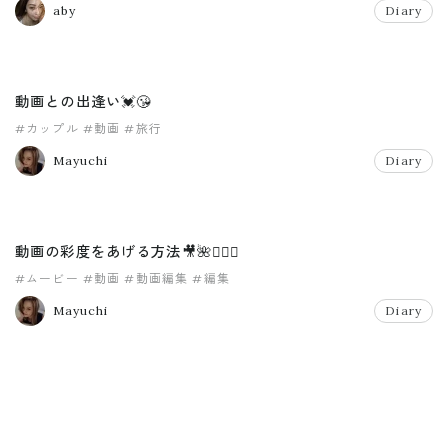
aby
Diary
動画との出逢い💓😘
#カップル
#動画
#旅行
Mayuchi
Diary
動画の彩度をあげる方法🎥🌺🏄🏾‍♀️
#ムービー
#動画
#動画編集
#編集
Mayuchi
Diary