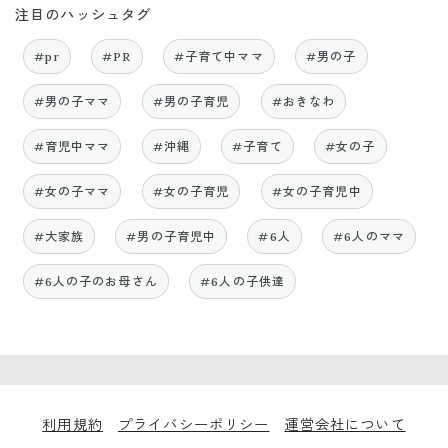
注目のハッシュタグ
#pr
#PR
#子育て中ママ
#男の子
#男の子ママ
#男の子育児
#おきなわ
#育児中ママ
#沖縄
#子育て
#女の子
#女の子ママ
#女の子育児
#女の子育児中
#大家族
#男の子育児中
#6人
#6人のママ
#6人の子のお母さん
#6人の子供達
利用規約
プライバシーポリシー
運営会社について