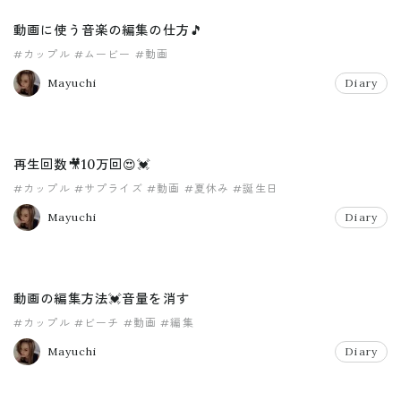
動画に使う音楽の編集の仕方🎵
#カップル
#ムービー
#動画
Mayuchi
Diary
再生回数🎥10万回😍💓
#カップル
#サプライズ
#動画
#夏休み
#誕生日
Mayuchi
Diary
動画の編集方法💓音量を消す
#カップル
#ビーチ
#動画
#編集
Mayuchi
Diary