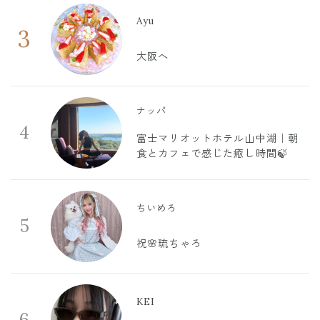
Ayu
3
大阪へ
ナッパ
4
富士マリオットホテル山中湖｜朝
食とカフェで感じた癒し時間🍃
ちいめろ
5
祝🌸琉ちゃろ
KEI
6