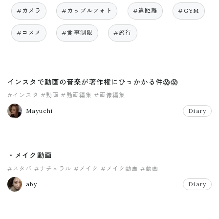
#カメラ
#カップルフォト
#遠距離
#GYM
#コスメ
#食事制限
#旅行
インスタで動画の音楽が著作権にひっかかる件😱😱
#インスタ
#動画
#動画編集
#画像編集
Mayuchi
Diary
・メイク動画
#スタバ
#ナチュラル
#メイク
#メイク動画
#動画
aby
Diary