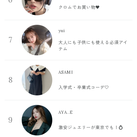
クロムでお買い物🖤
yui
7
大人にも子供にも使える必須アイ
テム
ASAMI
8
入学式・卒業式コーデ🤍
AYA..E
9
激安ジュエリーが東京でも！💍