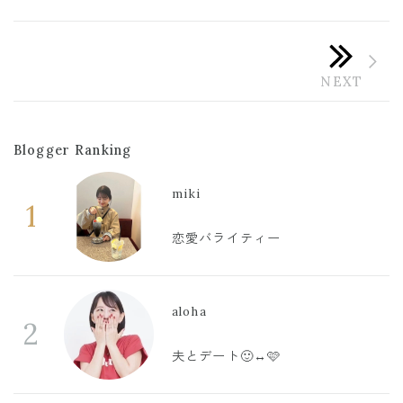
Blogger Ranking
miki
1
恋愛バライティー
aloha
2
夫とデート🙂‍↔️🩷