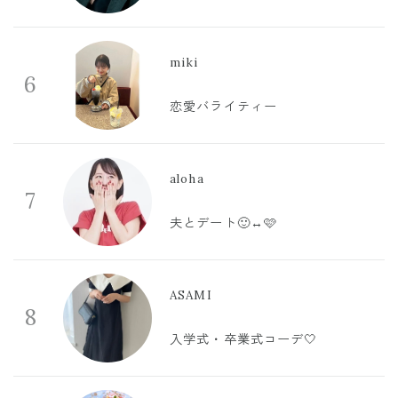
miki
6
恋愛バライティー
aloha
7
夫とデート🙂‍↔️🩷
ASAMI
8
入学式・卒業式コーデ🤍