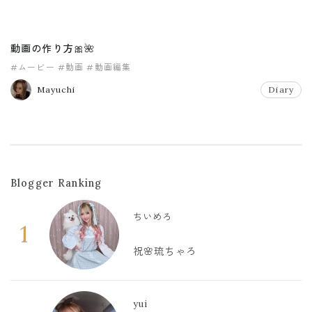
動画の作り方🎀🌺
#ムービー
#動画
#動画編集
Mayuchi
Diary
Blogger Ranking
ちいめろ
1
祝🌸琉ちゃろ
yui