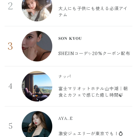
2
大人にも子供にも使える必須アイ
テム
𝐒𝐎𝐍 𝐊𝐘𝐎𝐔
3
SHEINコーデ✨20%クーポン配布
ナッパ
4
富士マリオットホテル山中湖｜朝
食とカフェで感じた癒し時間🍃
AYA..E
5
激安ジュエリーが東京でも！💍