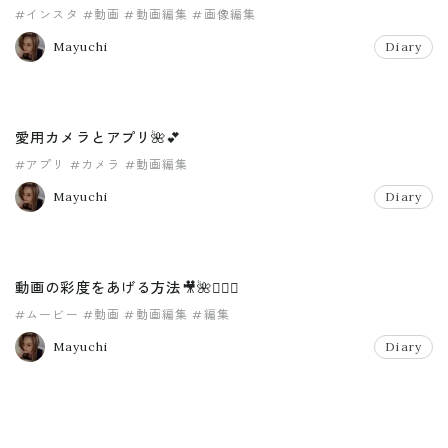
#インスタ
#動画
#動画編集
#画像編集
Mayuchi
Diary
愛用カメラとアプリ🌺💕
#アプリ
#カメラ
#動画編集
Mayuchi
Diary
動画の彩度をあげる方法🎥🌺🏄🏾‍♀️
#ムービー
#動画
#動画編集
#編集
Mayuchi
Diary