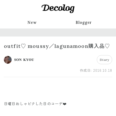
New
Blogger
outfit♡ moussy／lagunamoon購入品♡
𝐒𝐎𝐍 𝐊𝐘𝐎𝐔
Diary
作成日:
2016.10.18
日曜日おしゃピクした日のコーデ❤️