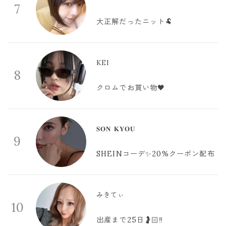
7
大正解だったニット🐏
KEI
8
クロムでお買い物🖤
𝐒𝐎𝐍 𝐊𝐘𝐎𝐔
9
SHEINコーデ✨20%クーポン配布
みきてぃ
10
出産まで25日🤰🏻‼️