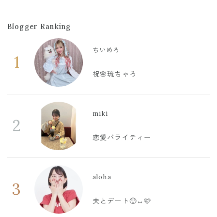
Blogger Ranking
ちいめろ
1
祝🌸琉ちゃろ
miki
2
恋愛バライティー
aloha
3
夫とデート🙂‍↔️🩷