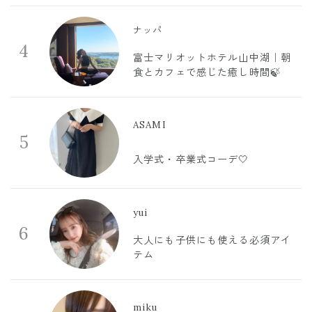
ナッパ
4
富士マリオットホテル山中湖｜朝
食とカフェで感じた癒し時間🍃
ASAMI
5
入学式・卒業式コーデ🤍
yui
6
大人にも子供にも使える必須アイ
テム
miku