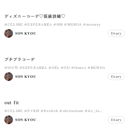
ディズニーコーデ♡仮装詳細♡
#CELINE
#ESPERANZA
#HM
#MURUA
#moussy
𝐒𝐎𝐍 𝐊𝐘𝐎𝐔
Diary
プチプラコーデ
#100均
#ESPERANZA
#GRL
#GU
#Hanes
#MURUA
𝐒𝐎𝐍 𝐊𝐘𝐎𝐔
Diary
out fit
#CELINE
#EVRIS
#Reebok
#alexiastam
#do_la
#lackofcolor
𝐒𝐎𝐍 𝐊𝐘𝐎𝐔
Diary