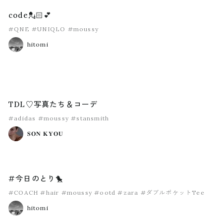
code💂🏻💕
#QNE
#UNIQLO
#moussy
hitomi
TDL♡写真たち＆コーデ
#adidas
#moussy
#stansmith
𝐒𝐎𝐍 𝐊𝐘𝐎𝐔
#今日のとり🐤
#COACH
#hair
#moussy
#ootd
#zara
#ダブルポケットTee
hitomi