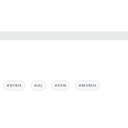
#EVRIS
#sly
#fifth
#MURUA