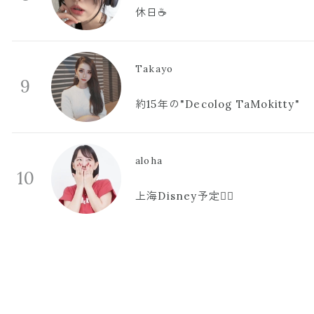
休日☕️
Takayo
9
約15年の"Decolog TaMokitty"
aloha
10
上海Disney予定🫪🩷