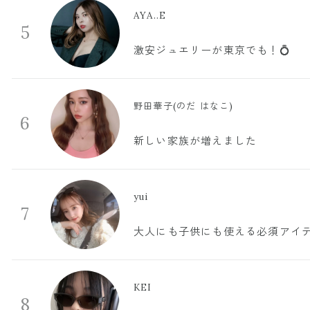
AYA..E
5
激安ジュエリーが東京でも！💍
野田華子(のだ はなこ)
6
新しい家族が増えました
yui
7
大人にも子供にも使える必須アイ
KEI
8