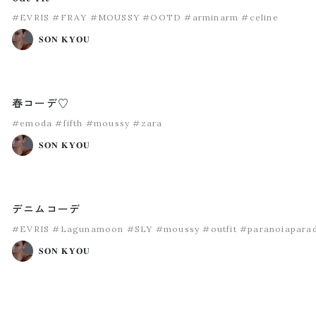
#EVRIS
#FRAY
#MOUSSY
#OOTD
#arminarm
#celine
𝐒𝐎𝐍 𝐊𝐘𝐎𝐔
春コーデ♡
#emoda
#fifth
#moussy
#zara
𝐒𝐎𝐍 𝐊𝐘𝐎𝐔
デニムコーデ
#EVRIS
#Lagunamoon
#SLY
#moussy
#outfit
#paranoiapara
𝐒𝐎𝐍 𝐊𝐘𝐎𝐔