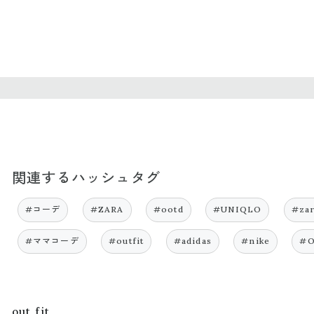
関連するハッシュタグ
#コーデ
#ZARA
#ootd
#UNIQLO
#za
#ママコーデ
#outfit
#adidas
#nike
#
out fit