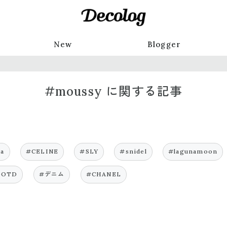
New
Blogger
#moussy に関する記事
ra
#CELINE
#SLY
#snidel
#lagunamoon
OOTD
#デニム
#CHANEL