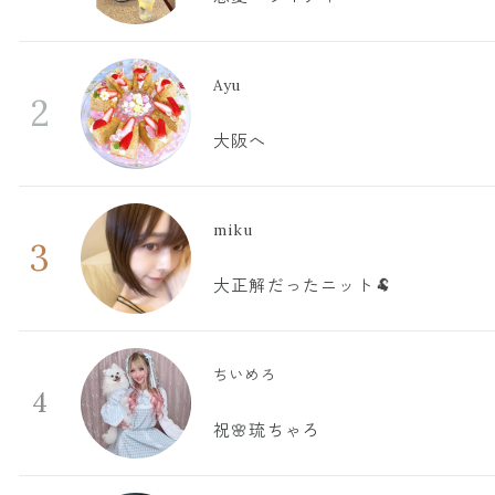
Ayu
2
大阪へ
miku
3
大正解だったニット🐏
ちいめろ
4
祝🌸琉ちゃろ