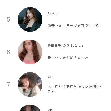
AYA..E
5
激安ジュエリーが東京でも！💍
野田華子(のだ はなこ)
6
新しい家族が増えました
yui
7
大人にも子供にも使える必須アイ
テム
KEI