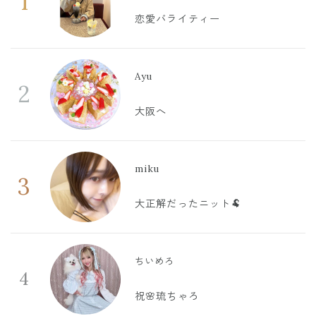
1
恋愛バライティー
Ayu
2
大阪へ
miku
3
大正解だったニット🐏
ちいめろ
4
祝🌸琉ちゃろ