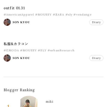
outfit 01.31
#AmericanApparel
#MOUSSY
#ZARA
#sly
#vendange
𝐒𝐎𝐍 𝐊𝐘𝐎𝐔
Diary
私服&カラコン
#EMODA
#MOUSSY
#SLY
#urbanResearch
𝐒𝐎𝐍 𝐊𝐘𝐎𝐔
Diary
Blogger Ranking
miki