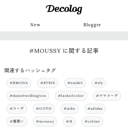
New
Blogger
#MOUSSY に関する記事
関連するハッシュタグ
#EMODA
#EVRIS
#snidel
#sly
#danielwellington
#lackofcolor
#ママコーデ
#コーデ
#OOTD
#nike
#adidas
#爆買い
#moussy
#H
#celine