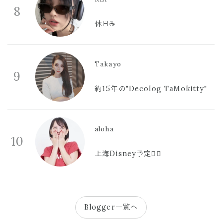
8
休日☕️
Takayo
9
約15年の"Decolog TaMokitty"
aloha
10
上海Disney予定🫪🩷
Blogger一覧へ