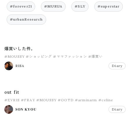
#forever21
#MURUA
#SLY
#superstar
#urbanResearch
爆買いした件。
#MOUSSY
#ショッピング
#ママファッション
#爆買い
RISA
Diary
out fit
#EVRIS
#FRAY
#MOUSSY
#OOTD
#arminarm
#celine
𝐒𝐎𝐍 𝐊𝐘𝐎𝐔
Diary