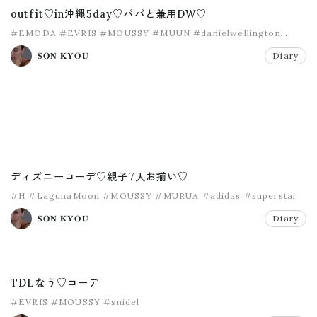
outfit♡in沖縄5day♡パパと兼用DW♡
#EMODA
#EVRIS
#MOUSSY
#MUUN
#danielwellington
#lackofcolor
𝐒𝐎𝐍 𝐊𝐘𝐎𝐔
Diary
ディズニーコーデ♡親子7人お揃い♡
#H
#LagunaMoon
#MOUSSY
#MURUA
#adidas
#superstar
𝐒𝐎𝐍 𝐊𝐘𝐎𝐔
Diary
TDLなう♡コーデ
#EVRIS
#MOUSSY
#snidel