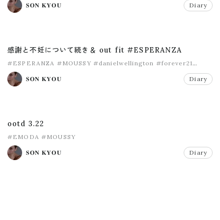
𝐒𝐎𝐍 𝐊𝐘𝐎𝐔
Diary
感謝と不妊について続き＆ out fit #ESPERANZA
#ESPERANZA
#MOUSSY
#danielwellington
#forever21
#snidel
𝐒𝐎𝐍 𝐊𝐘𝐎𝐔
Diary
ootd 3.22
#EMODA
#MOUSSY
𝐒𝐎𝐍 𝐊𝐘𝐎𝐔
Diary