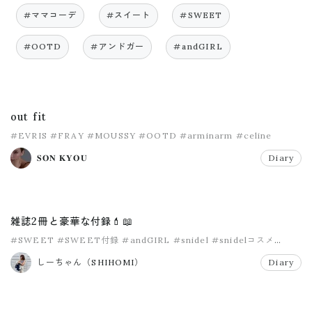
#ママコーデ
#スイート
#SWEET
#OOTD
#アンドガー
#andGIRL
out fit
#EVRIS
#FRAY
#MOUSSY
#OOTD
#arminarm
#celine
𝐒𝐎𝐍 𝐊𝐘𝐎𝐔
Diary
雑誌2冊と豪華な付録💄📖
#SWEET
#SWEET付録
#andGIRL
#snidel
#snidelコスメ
#アンドガー
しーちゃん（SHIHOMI）
Diary