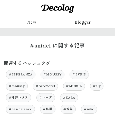
New
Blogger
#snidel に関する記事
関連するハッシュタグ
#ESPERANZA
#MOUSSY
#EVRIS
#moussy
#forever21
#MURUA
#sly
#神戸レタス
#コーデ
#ZARA
#newbalance
#私服
#雑誌
#nike