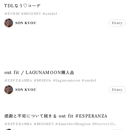
TDLなう♡コーデ
#EVRIS
#MOUSSY
#snidel
𝐒𝐎𝐍 𝐊𝐘𝐎𝐔
Diary
out fit / LAGUNAMOON購入品
#ESPERANZA
#MURUA
#lagunamoon
#snidel
𝐒𝐎𝐍 𝐊𝐘𝐎𝐔
Diary
感謝と不妊について続き＆ out fit #ESPERANZA
#ESPERANZA
#MOUSSY
#danielwellington
#forever21
#snidel