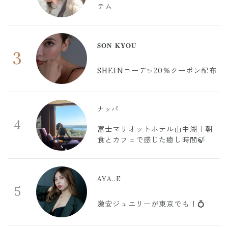
テム
𝐒𝐎𝐍 𝐊𝐘𝐎𝐔
3
SHEINコーデ✨20%クーポン配布
ナッパ
4
富士マリオットホテル山中湖｜朝
食とカフェで感じた癒し時間🍃
AYA..E
5
激安ジュエリーが東京でも！💍