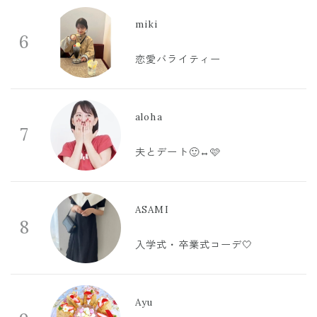
miki
6
恋愛バライティー
aloha
7
夫とデート🙂‍↔️🩷
ASAMI
8
入学式・卒業式コーデ🤍
Ayu