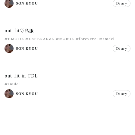
𝐒𝐎𝐍 𝐊𝐘𝐎𝐔
Diary
out fit♡私服
#EMODA
#ESPERANZA
#MURUA
#forever21
#snidel
𝐒𝐎𝐍 𝐊𝐘𝐎𝐔
Diary
out fit in TDL
#snidel
𝐒𝐎𝐍 𝐊𝐘𝐎𝐔
Diary