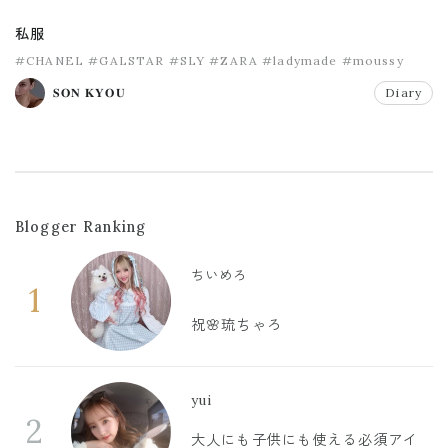
私服
#CHANEL
#GALSTAR
#SLY
#ZARA
#ladymade
#moussy
𝐒𝐎𝐍 𝐊𝐘𝐎𝐔
Diary
Blogger Ranking
ちいめろ
1
祝🌸琉ちゃろ
yui
2
大人にも子供にも使える必須アイ