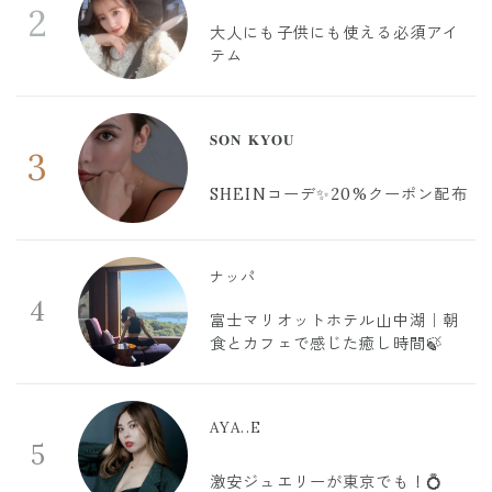
2
大人にも子供にも使える必須アイ
テム
𝐒𝐎𝐍 𝐊𝐘𝐎𝐔
3
SHEINコーデ✨20%クーポン配布
ナッパ
4
富士マリオットホテル山中湖｜朝
食とカフェで感じた癒し時間🍃
AYA..E
5
激安ジュエリーが東京でも！💍