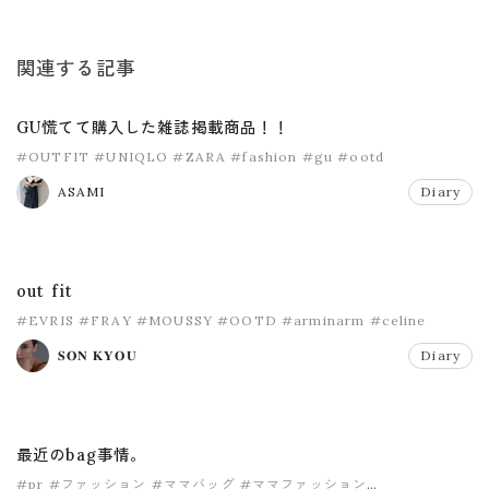
関連する記事
GU慌てて購入した雑誌掲載商品！！
#OUTFIT
#UNIQLO
#ZARA
#fashion
#gu
#ootd
ASAMI
Diary
out fit
#EVRIS
#FRAY
#MOUSSY
#OOTD
#arminarm
#celine
𝐒𝐎𝐍 𝐊𝐘𝐎𝐔
Diary
最近のbag事情。
#pr
#ファッション
#ママバッグ
#ママファッション