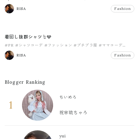
#冬ファッション
#神戸レタス
RISA
Fashion
着回し抜群シャツ☝️🩶
#PR
#シャツコーデ
#ファッション
#プチプラ服
#ママコーデ
#ママファッション
RISA
Fashion
Blogger Ranking
ちいめろ
1
祝🌸琉ちゃろ
yui