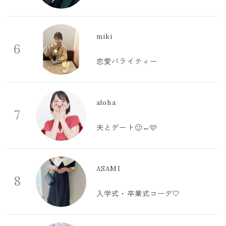
miki
6
恋愛バライティー
aloha
7
夫とデート🙂‍↔️🩷
ASAMI
8
入学式・卒業式コーデ🤍