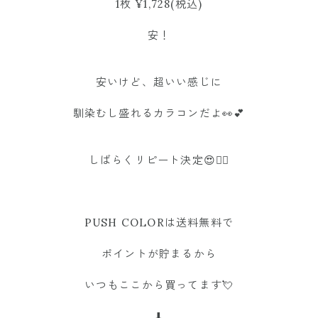
1枚 ¥1,728(税込)
安！
安いけど、超いい感じに
馴染むし盛れるカラコンだよ👀💕
しばらくリピート決定😍✌🏽
PUSH COLORは送料無料で
ポイントが貯まるから
いつもここから買ってます💘
⬇︎