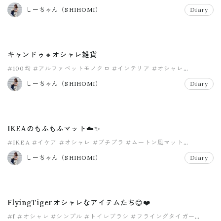
しーちゃん（SHIHOMI）
Diary
キャンドゥ🔸オシャレ雑貨
#100均
#アルファベットモノクロ
#インテリア
#オシャレ
#オシャレインテリア
#キャンドゥ
しーちゃん（SHIHOMI）
Diary
IKEAのもふもふマット☁️✨
#IKEA
#イケア
#オシャレ
#プチプラ
#ムートン風マット
#ラミータ
しーちゃん（SHIHOMI）
Diary
FlyingTigerオシャレなアイテムたち😊❤️
#f
#オシャレ
#シンプル
#トイレブラシ
#フライングタイガー