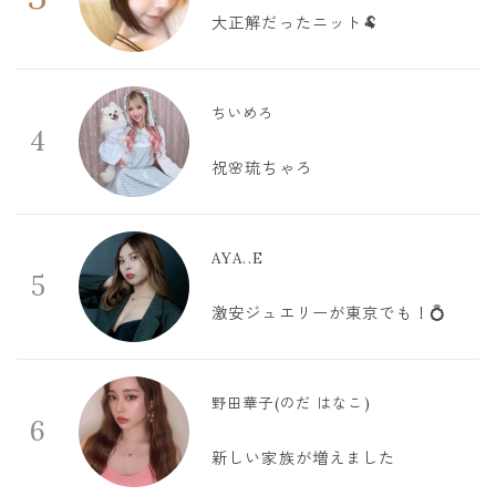
大正解だったニット🐏
ちいめろ
4
祝🌸琉ちゃろ
AYA..E
5
激安ジュエリーが東京でも！💍
野田華子(のだ はなこ)
6
新しい家族が増えました