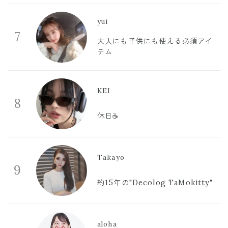
yui
7
大人にも子供にも使える必須アイ
テム
KEI
8
休日☕️
Takayo
9
約15年の"Decolog TaMokitty"
aloha