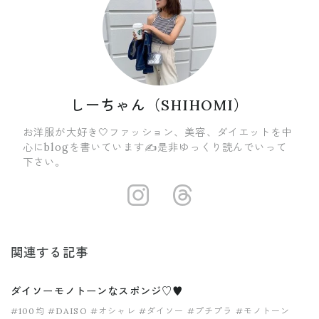
しーちゃん（SHIHOMI）
お洋服が大好き🤍ファッション、美容、ダイエットを中
心にblogを書いています✍️是非ゆっくり読んでいって
下さい。
https://insta
https://ww
関連する記事
ダイソーモノトーンなスポンジ♡♥︎
#100均
#DAISO
#オシャレ
#ダイソー
#プチプラ
#モノトーン