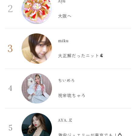
Ayu
2
大阪へ
miku
3
大正解だったニット🐏
ちいめろ
4
祝🌸琉ちゃろ
AYA..E
5
激安ジュエリーが東京でも！💍