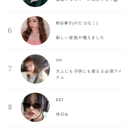
野田華子(のだ はなこ)
6
新しい家族が増えました
yui
7
大人にも子供にも使える必須アイ
テム
KEI
8
休日☕️