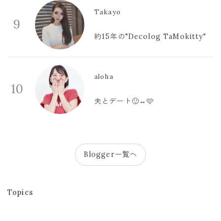
Takayo
9
約15年の"Decolog TaMokitty"
aloha
10
夫とデート🙂‍↔️🩷
Blogger一覧へ
Topics