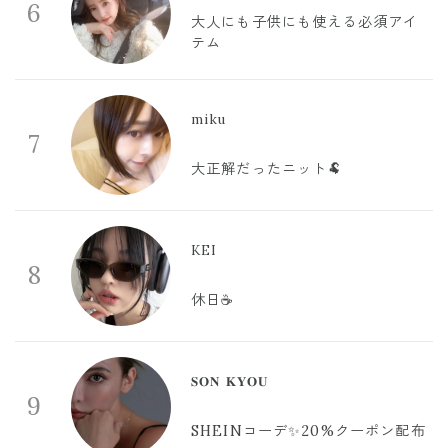
6
大人にも子供にも使える必須アイ
テム
miku
7
大正解だったニット🐏
KEI
8
休日☕️
𝐒𝐎𝐍 𝐊𝐘𝐎𝐔
9
SHEINコーデ✨20%クーポン配布