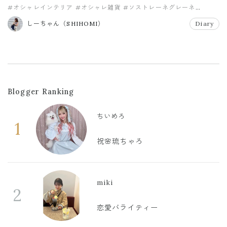
#オシャレインテリア
#オシャレ雑貨
#ソストレーネグレーネ
#プチプラ
#プチプラインテリア
#プチプラ小物
しーちゃん（SHIHOMI）
Diary
Blogger Ranking
ちいめろ
1
祝🌸琉ちゃろ
miki
2
恋愛バライティー