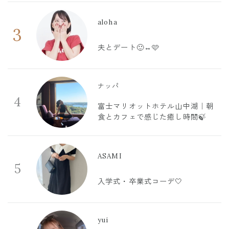
aloha
3
夫とデート🙂‍↔️🩷
ナッパ
4
富士マリオットホテル山中湖｜朝
食とカフェで感じた癒し時間🍃
ASAMI
5
入学式・卒業式コーデ🤍
yui