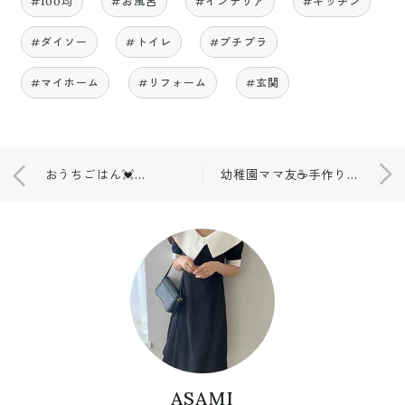
#100均
#お風呂
#インテリア
#キッチン
#ダイソー
#トイレ
#プチプラ
#マイホーム
#リフォーム
#玄関
おうちごはん💓ひな祭りパーティー❤
幼稚園ママ友☕手作りタルト🍰
ASAMI