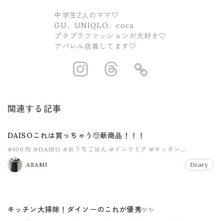
中学生2人のママ🤍
GU、UNIQLO、coca
プチプラファッションが大好き♡
アパレル店員してます🤍
https://www.ins
https://www.
https://
関連する記事
DAISOこれは買っちゃう🥺新商品！！！
#100均
#DAISO
#おうちごはん
#インテリア
#キッチン
#ダイソー
ASAMI
Diary
キッチン大掃除！ダイソーのこれが優秀✨✨