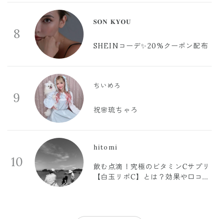
𝐒𝐎𝐍 𝐊𝐘𝐎𝐔
8
SHEINコーデ✨20%クーポン配布
ちいめろ
9
祝🌸琉ちゃろ
hitomi
10
飲む点滴！究極のビタミンCサプリ
【白玉リポC】とは？効果や口コミ
まとめ