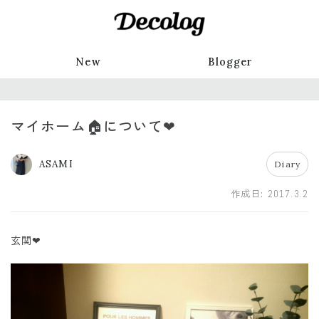
New
Blogger
マイホーム🏠について❤
ASAMI
Diary
作成日:
2017.3.2
玄関❤