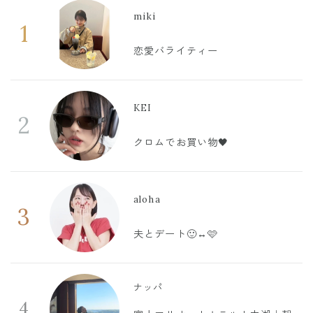
miki
1
恋愛バライティー
KEI
2
クロムでお買い物🖤
aloha
3
夫とデート🙂‍↔️🩷
ナッパ
4