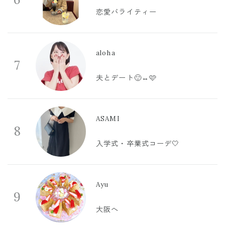
恋愛バライティー
aloha
7
夫とデート🙂‍↔️🩷
ASAMI
8
入学式・卒業式コーデ🤍
Ayu
9
大阪へ