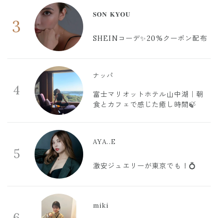
𝐒𝐎𝐍 𝐊𝐘𝐎𝐔
3
SHEINコーデ✨20%クーポン配布
ナッパ
4
富士マリオットホテル山中湖｜朝
食とカフェで感じた癒し時間🍃
AYA..E
5
激安ジュエリーが東京でも！💍
miki
6