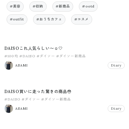
#美容
#収納
#新商品
#ootd
#outfit
#おうちカフェ
#コスメ
DAISOこれ人気らしい〜☺️🤍
#100均
#DAISO
#ダイソー
#ダイソー新商品
ASAMI
Diary
DAISO買いに走った驚きの商品😳
#DAISO
#ダイソー
#ダイソー新商品
ASAMI
Diary