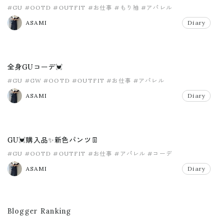
#GU
#OOTD
#OUTFIT
#お仕事
#もり袖
#アパレル
ASAMI
Diary
全身GUコーデ💓
#GU
#GW
#OOTD
#OUTFIT
#お仕事
#アパレル
ASAMI
Diary
GU💓購入品✨新色パンツ👖
#GU
#OOTD
#OUTFIT
#お仕事
#アパレル
#コーデ
ASAMI
Diary
Blogger Ranking