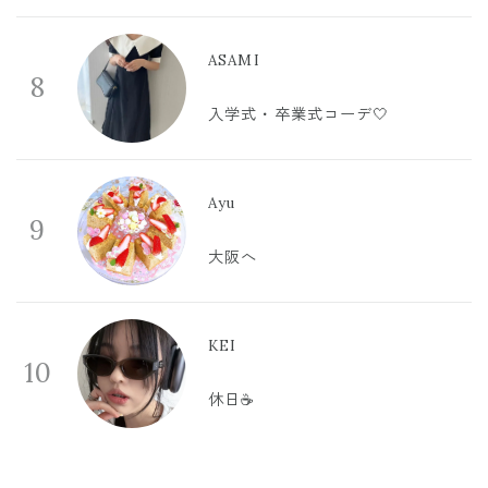
ASAMI
8
入学式・卒業式コーデ🤍
Ayu
9
大阪へ
KEI
10
休日☕️