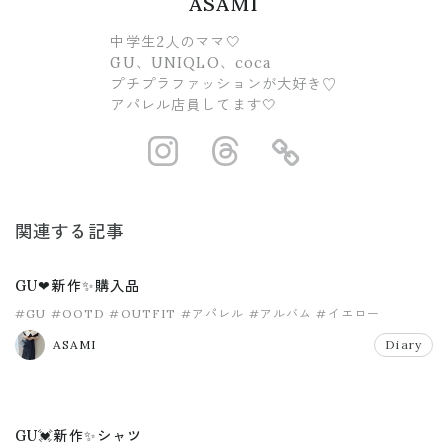
ASAMI
中学生2人のママ🤍
GU、UNIQLO、coca
プチプラファッションが大好き♡
アパレル店員してます🤍
https://www.ins
https://www.
https://
関連する記事
GU❤新作✨購入品
#GU
#OOTD
#OUTFIT
#アパレル
#アルバム
#イエロー
ASAMI
Diary
GU💓新作✨シャツ