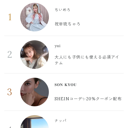
ちいめろ
1
祝🌸琉ちゃろ
yui
2
大人にも子供にも使える必須アイ
テム
𝐒𝐎𝐍 𝐊𝐘𝐎𝐔
3
SHEINコーデ✨20%クーポン配布
ナッパ