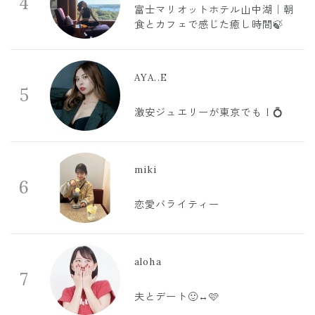
4
富士マリオットホテル山中湖｜朝
食とカフェで感じた癒し時間🍃
AYA..E
5
激安ジュエリーが東京でも！💍
miki
6
恋愛バライティー
aloha
7
夫とデート🙂‍↔️🩷