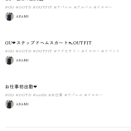
#GU
#OOTD
#OUTFIT
#アパレル
#アルバム
#イエロー
ASAMI
GU❤ステップドヘムスカート👠OUTFIT
#GU
#OOTD
#OUTFIT
#アクセサリー
#イエロー
#イベント
ASAMI
お仕事初出勤❤
#GU
#OOTD
#outfit
#お仕事
#アパレル
#イエロー
ASAMI