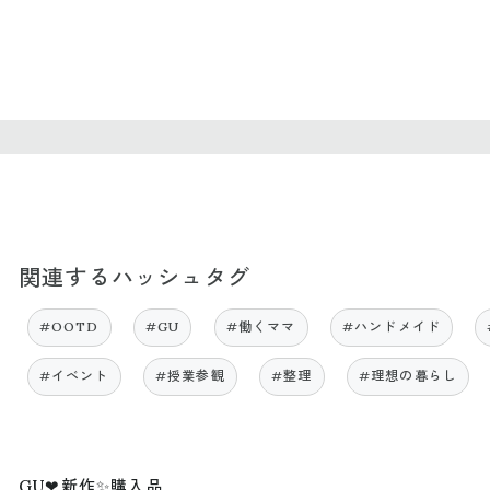
関連するハッシュタグ
#OOTD
#GU
#働くママ
#ハンドメイド
#イベント
#授業参観
#整理
#理想の暮らし
GU❤新作✨購入品