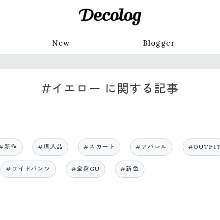
New
Blogger
#イエロー に関する記事
#新作
#購入品
#スカート
#アパレル
#OUTFI
#ワイドパンツ
#全身GU
#新色