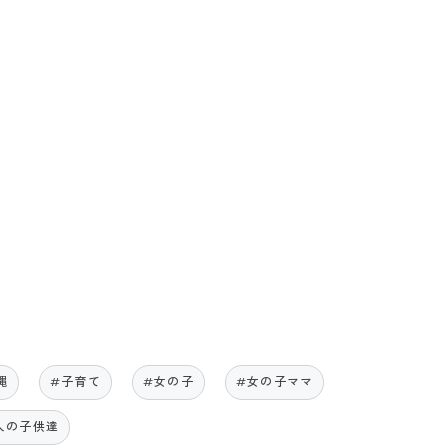
縄
#子育て
#女の子
#女の子ママ
人の子供達