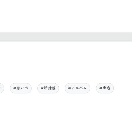
T
#思い出
#断捨離
#アルバム
#出店