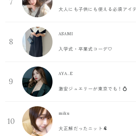
7
大人にも子供にも使える必須アイ
ASAMI
8
入学式・卒業式コーデ🤍
AYA..E
9
激安ジュエリーが東京でも！💍
miku
10
大正解だったニット🐏