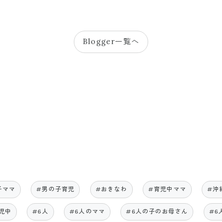
Blogger一覧へ
子ママ
#男の子育児
#おきなわ
#育児中ママ
#沖
児中
#6人
#6人のママ
#6人の子のお母さん
#6