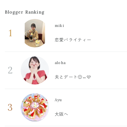
Blogger Ranking
miki
1
恋愛バライティー
aloha
2
夫とデート🙂‍↔️🩷
Ayu
3
大阪へ