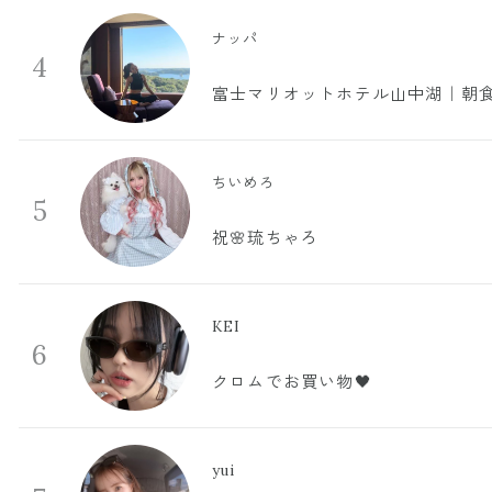
ナッパ
4
富士マリオットホテル山中湖｜朝食
ちいめろ
5
祝🌸琉ちゃろ
KEI
6
クロムでお買い物🖤
yui