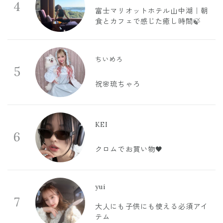
4
富士マリオットホテル山中湖｜朝
食とカフェで感じた癒し時間🍃
ちいめろ
5
祝🌸琉ちゃろ
KEI
6
クロムでお買い物🖤
yui
7
大人にも子供にも使える必須アイ
テム