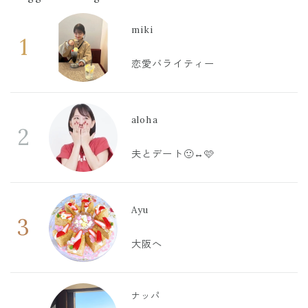
miki
1
恋愛バライティー
aloha
2
夫とデート🙂‍↔️🩷
Ayu
3
大阪へ
ナッパ