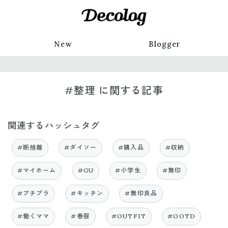
New
Blogger
#整理 に関する記事
関連するハッシュタグ
#断捨離
#ダイソー
#購入品
#収納
#マイホーム
#GU
#小学生
#無印
#プチプラ
#キッチン
#無印良品
#働くママ
#春服
#OUTFIT
#OOTD