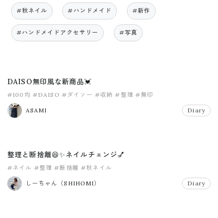
#秋ネイル
#ハンドメイド
#新作
#ハンドメイドアクセサリー
#写真
DAISO無印風な新商品💓
#100均
#DAISO
#ダイソー
#収納
#整理
#無印
ASAMI
Diary
整理と断捨離😆✨ネイルチェンジ💅
#ネイル
#整理
#断捨離
#秋ネイル
しーちゃん（SHIHOMI）
Diary