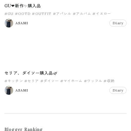
GU❤新作✨購入品
#GU
#OOTD
#OUTFIT
#アパレル
#アルバム
#イエロー
ASAMI
Diary
セリア、ダイソー購入品🌿
#キッチン
#セリア
#ダイソー
#マイホーム
#ワッフル
#収納
ASAMI
Diary
Blogger Ranking