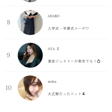
ASAMI
8
入学式・卒業式コーデ🤍
AYA..E
9
激安ジュエリーが東京でも！💍
miku
10
大正解だったニット🐏