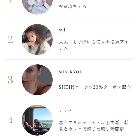
祝🌸琉ちゃろ
yui
2
大人にも子供にも使える必須アイ
テム
𝐒𝐎𝐍 𝐊𝐘𝐎𝐔
3
SHEINコーデ✨20%クーポン配布
ナッパ
4
富士マリオットホテル山中湖｜朝
食とカフェで感じた癒し時間🍃