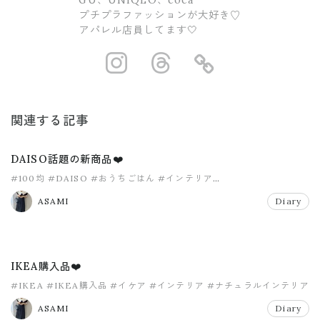
プチプラファッションが大好き♡
アパレル店員してます🤍
https://www.ins
https://www.
https://
関連する記事
DAISO話題の新商品❤️
#100均
#DAISO
#おうちごはん
#インテリア
#コーヒーティラミスフラペチーノ
#スタバ
ASAMI
Diary
IKEA購入品❤️
#IKEA
#IKEA購入品
#イケア
#インテリア
#ナチュラルインテリア
#プチプラ
ASAMI
Diary