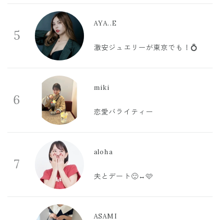
AYA..E
5
激安ジュエリーが東京でも！💍
miki
6
恋愛バライティー
aloha
7
夫とデート🙂‍↔️🩷
ASAMI