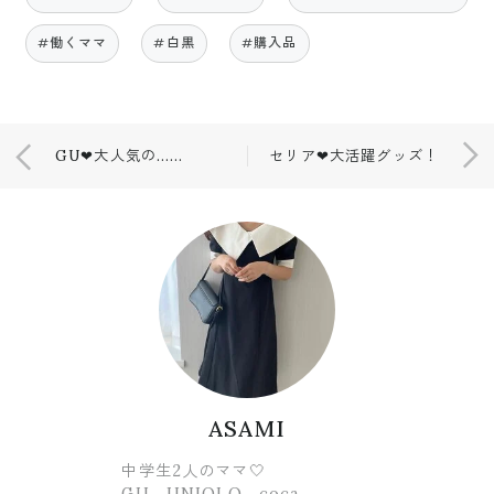
#働くママ
#白黒
#購入品
GU❤大人気の…✨購入品
セリア❤大活躍グッズ！
ASAMI
中学生2人のママ🤍
GU、UNIQLO、coca