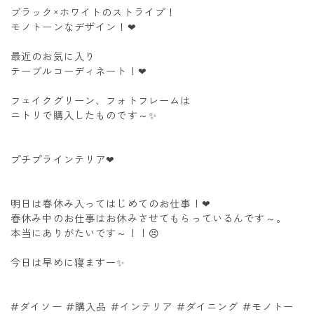
ブラック×ホワイトのストライプ！
モノトーンなデザイン！❤
最近のお気に入り
テーブルコーディネート！❤
フェイクグリーン、フォトフレームは
ニトリで購入したものです～✨
プチプラインテリア❤
明日は春休み入ってはじめてのお仕事！❤
春休み中のお仕事はお休みさせてもらっているんです～。
本当にありがたいです～！！😣
今日は早めに寝ますー✨
#ダイソー #購入品 #インテリア #ダイニング #モノトー