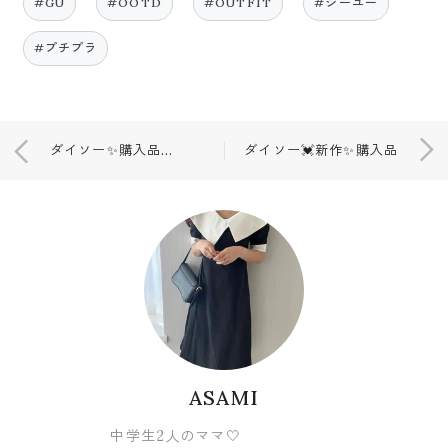
#GU
#OOTD
#OUTFIT
#ジーユー
#プチプラ
ダイソー✨購入品🌿ホワイト化…💓
ダイソー💓新作✨購入品
ASAMI
中学生2人のママ🤍