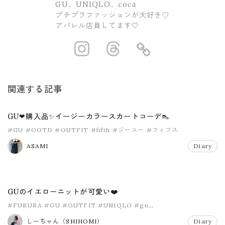
GU、UNIQLO、coca
プチプラファッションが大好き♡
アパレル店員してます🤍
https://www.ins
https://www.
https://
関連する記事
GU❤購入品✨イージーカラースカートコーデ👠
#GU
#OOTD
#OUTFIT
#fifth
#ジーユー
#フィフス
ASAMI
Diary
GUのイエローニットが可愛い❤️
#FURURA
#GU
#OUTFIT
#UNIQLO
#gu
#ウルトラストレッチデニム
しーちゃん（SHIHOMI）
Diary