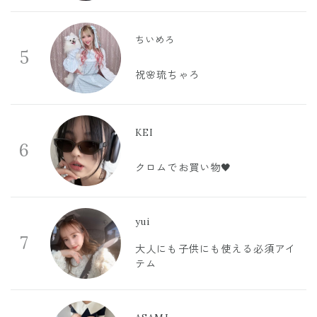
ちいめろ
5
祝🌸琉ちゃろ
KEI
6
クロムでお買い物🖤
yui
7
大人にも子供にも使える必須アイ
テム