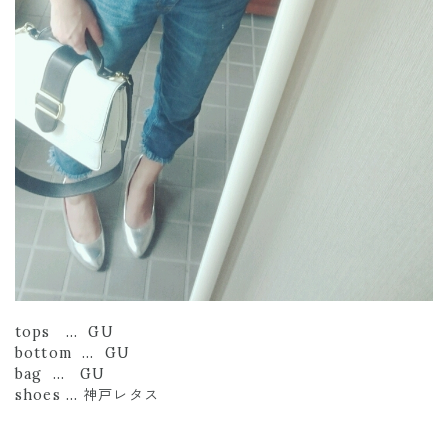
tops … GU
bottom … GU
bag … GU
shoes … 神戸レタス