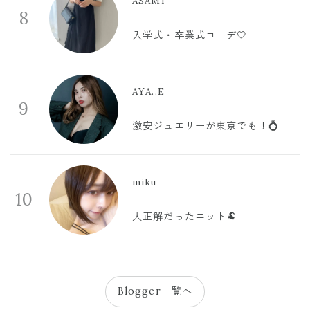
ASAMI
8
入学式・卒業式コーデ🤍
AYA..E
9
激安ジュエリーが東京でも！💍
miku
10
大正解だったニット🐏
Blogger一覧へ