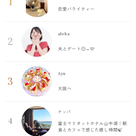
1
恋愛バライティー
aloha
2
夫とデート🙂‍↔️🩷
Ayu
3
大阪へ
ナッパ
4
富士マリオットホテル山中湖｜朝
食とカフェで感じた癒し時間🍃