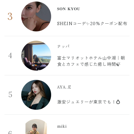
𝐒𝐎𝐍 𝐊𝐘𝐎𝐔
3
SHEINコーデ✨20%クーポン配布
ナッパ
4
富士マリオットホテル山中湖｜朝
食とカフェで感じた癒し時間🍃
AYA..E
5
激安ジュエリーが東京でも！💍
miki
6