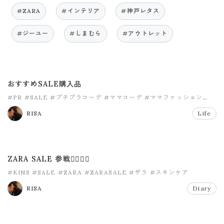
#ZARA
#インテリア
#神戸レタス
#ジーユー
#しまむら
#アウトレット
おすすめSALE購入品
#PR
#SALE
#プチプラコーデ
#ママコーデ
#ママファッション
#神戸レタス
RISA
Life
ZARA SALE 参戦✌🏾💫💫
#KINS
#SALE
#ZARA
#ZARASALE
#ザラ
#スキンケア
RISA
Diary