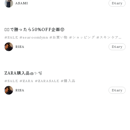
ASAMI
Diary
✌🏽で勝ったら50%OFF企画🤑
#SALE
#searoomlynn
#お買い物
#ショッピング
#スキンケア
#美容
RISA
Diary
ZARA購入品🧺✨🫧
#SALE
#ZARA
#ZARASALE
#購入品
RISA
Diary