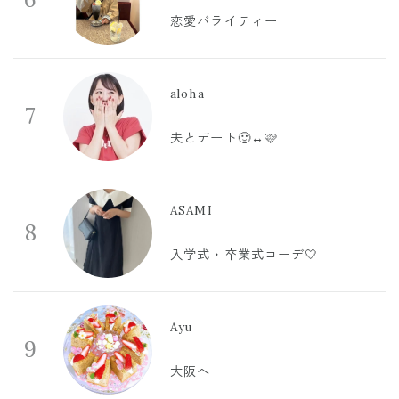
恋愛バライティー
aloha
7
夫とデート🙂‍↔️🩷
ASAMI
8
入学式・卒業式コーデ🤍
Ayu
9
大阪へ