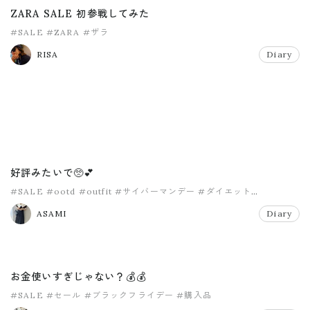
ZARA SALE 初参戦してみた
#SALE
#ZARA
#ザラ
RISA
Diary
好評みたいで🥺💕
#SALE
#ootd
#outfit
#サイバーマンデー
#ダイエット
#ベルシアー
ASAMI
Diary
お金使いすぎじゃない？💰💰
#SALE
#セール
#ブラックフライデー
#購入品