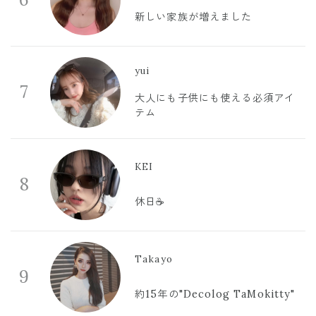
新しい家族が増えました
yui
7
大人にも子供にも使える必須アイ
テム
KEI
8
休日☕️
Takayo
9
約15年の"Decolog TaMokitty"