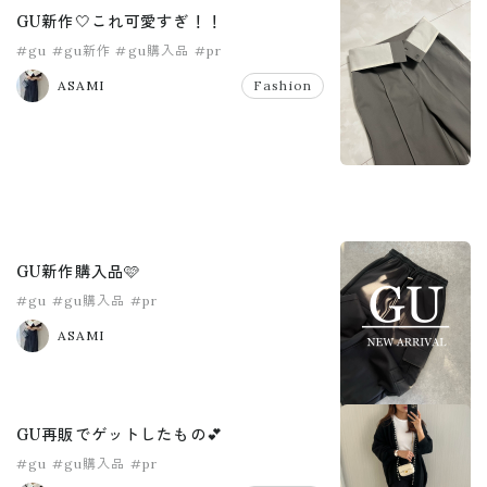
GU新作🤍これ可愛すぎ！！
#gu
#gu新作
#gu購入品
#pr
ASAMI
Fashion
GU新作購入品🩷
#gu
#gu購入品
#pr
ASAMI
GU再販でゲットしたもの💕
#gu
#gu購入品
#pr