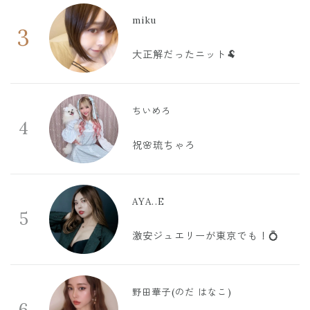
miku
3
大正解だったニット🐏
ちいめろ
4
祝🌸琉ちゃろ
AYA..E
5
激安ジュエリーが東京でも！💍
野田華子(のだ はなこ)
6