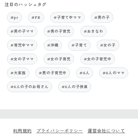
注目のハッシュタグ
#pr
#PR
#子育て中ママ
#男の子
#男の子ママ
#男の子育児
#おきなわ
#育児中ママ
#沖縄
#子育て
#女の子
#女の子ママ
#女の子育児
#女の子育児中
#大家族
#男の子育児中
#6人
#6人のママ
#6人の子のお母さん
#6人の子供達
利用規約
プライバシーポリシー
運営会社について