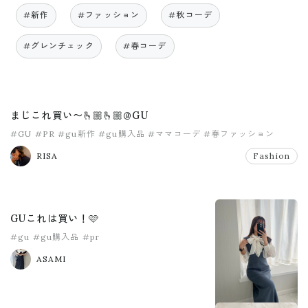
#新作
#ファッション
#秋コーデ
#グレンチェック
#春コーデ
まじこれ買い〜🫰🏼🫰🏼@GU
#GU
#PR
#gu新作
#gu購入品
#ママコーデ
#春ファッション
RISA
Fashion
GUこれは買い！🩷
#gu
#gu購入品
#pr
ASAMI