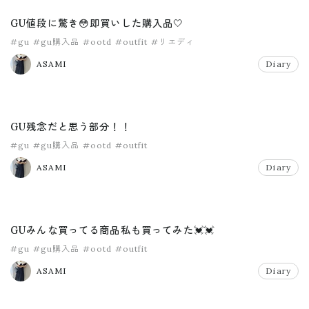
GU値段に驚き😳即買いした購入品🤍
#gu
#gu購入品
#ootd
#outfit
#リエディ
ASAMI
Diary
GU残念だと思う部分！！
#gu
#gu購入品
#ootd
#outfit
ASAMI
Diary
GUみんな買ってる商品私も買ってみた💓💓
#gu
#gu購入品
#ootd
#outfit
ASAMI
Diary