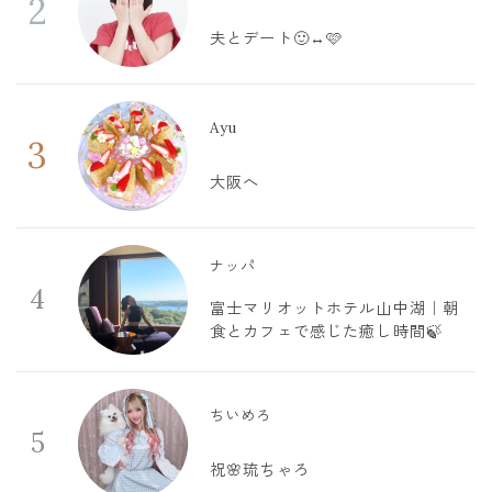
2
夫とデート🙂‍↔️🩷
Ayu
3
大阪へ
ナッパ
4
富士マリオットホテル山中湖｜朝
食とカフェで感じた癒し時間🍃
ちいめろ
5
祝🌸琉ちゃろ