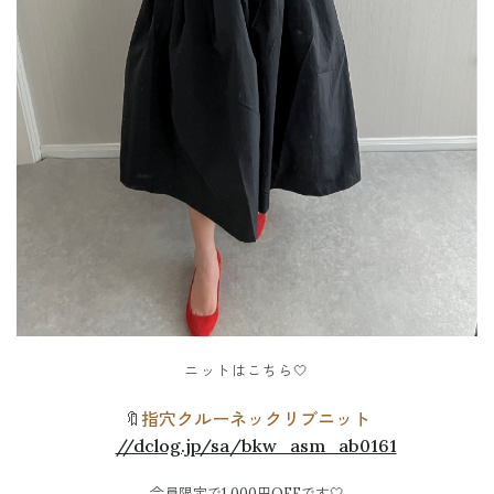
ニットはこちら🤍
🔖
指穴クルーネックリブニット
//dclog.jp/sa/bkw_asm_ab0161
会員限定で1,000円OFFです🤍