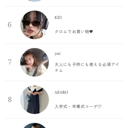
KEI
6
クロムでお買い物🖤
yui
7
大人にも子供にも使える必須アイ
テム
ASAMI
8
入学式・卒業式コーデ🤍