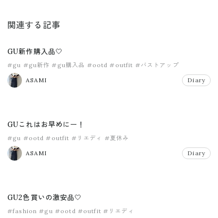
関連する記事
GU新作購入品🤍
#gu
#gu新作
#gu購入品
#ootd
#outfit
#バストアップ
ASAMI
Diary
GUこれはお早めにー！
#gu
#ootd
#outfit
#リエディ
#夏休み
ASAMI
Diary
GU2色買いの激安品🤍
#fashion
#gu
#ootd
#outfit
#リエディ