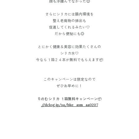
顔も浮腫んでなかった😌
さらにシリカには腸内環境を
整え老廃物の排出も
促進してくれるみたい🤍
だから便秘にも◎
とにかく健康＆美容に効果たくさんの
シリカ水🤍
今なら１箱２４本が無料でもらえます📦
このキャンペーンは限定なので
ぜひお早めに！
🔖のむシリカ １箱無料キャンペーン📦
//dclog.jp/sa/bke_asm_aa0207