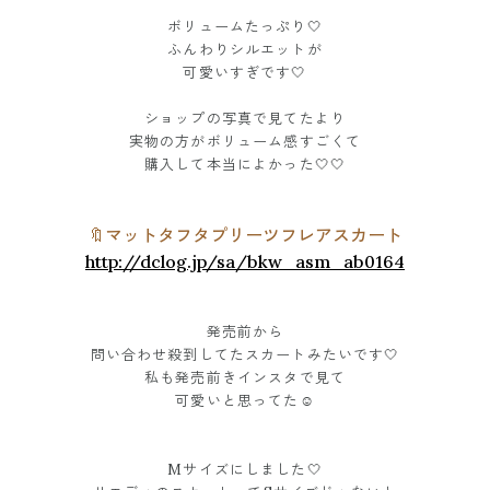
ボリュームたっぷり🤍
ふんわりシルエットが
可愛いすぎです🤍
ショップの写真で見てたより
実物の方がボリューム感すごくて
購入して本当によかった🤍🤍
🔖マットタフタプリーツフレアスカート
http://dclog.jp/sa/bkw_asm_ab0164
発売前から
問い合わせ殺到してたスカートみたいです🤍
私も発売前きインスタで見て
可愛いと思ってた☺️
Mサイズにしました🤍