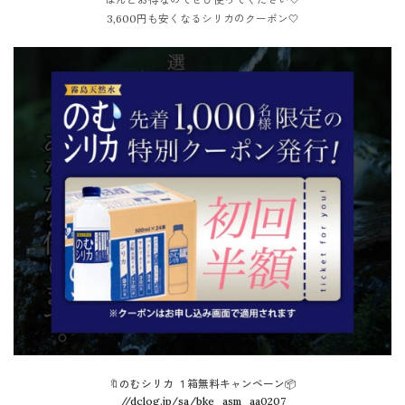
3,600円も安くなるシリカのクーポン🤍
🔖のむシリカ １箱無料キャンペーン📦
//dclog.jp/sa/bke_asm_aa0207