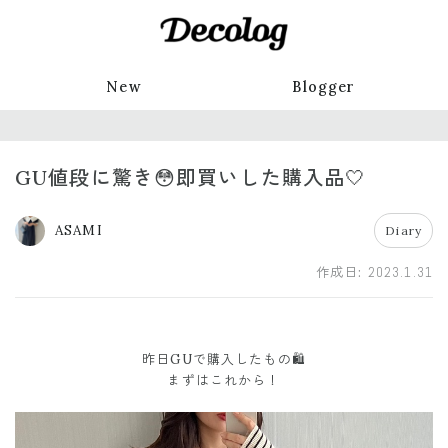
New
Blogger
GU値段に驚き😳即買いした購入品🤍
ASAMI
Diary
作成日:
2023.1.31
昨日GUで購入したもの🛍
まずはこれから！