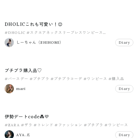
DHOLICこれも可愛い！😌
#DHOLIC
#スクエアネックスリーブレスワンピース
#ディーホリック
#ワンピース
#秋服
しーちゃん（SHIHOMI）
Diary
プチプラ購入品♡
#バースデー
#プチプラ
#プチプラコーデ
#ワンピース
#購入品
mari
Diary
伊勢デートcode💑💜
#ZARA
#ザラ
#トレンド
#ファッション
#プチプラ
#ワンピース
AYA..E
Diary