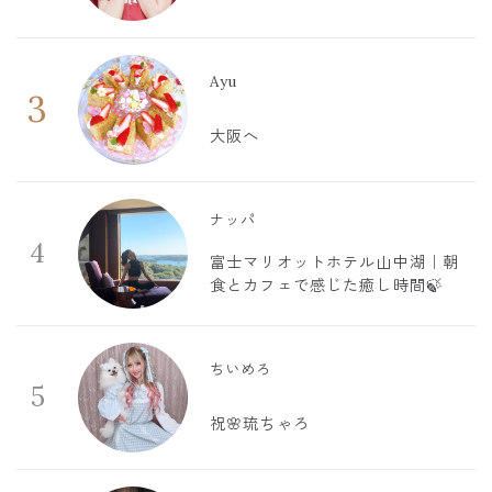
Ayu
3
大阪へ
ナッパ
4
富士マリオットホテル山中湖｜朝
食とカフェで感じた癒し時間🍃
ちいめろ
5
祝🌸琉ちゃろ