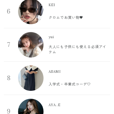
KEI
6
クロムでお買い物🖤
yui
7
大人にも子供にも使える必須アイ
テム
ASAMI
8
入学式・卒業式コーデ🤍
AYA..E
9