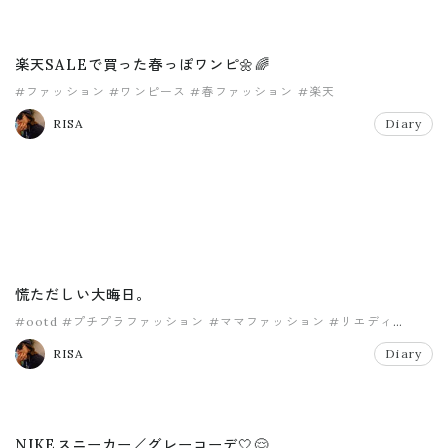
楽天SALEで買った春っぽワンピ🌼🌈
#ファッション
#ワンピース
#春ファッション
#楽天
RISA
Diary
慌ただしい大晦日。
#ootd
#プチプラファッション
#ママファッション
#リエディ
#ワンピース
#冬ファッション
RISA
Diary
NIKEスニーカー／グレーコーデ🤍😌