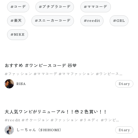
#コーデ
#プチプラコーデ
#ママコーデ
#楽天
#スニーカーコーデ
#reedit
#GRL
#NIKE
おすすめ #ワンピースコーデ 🧸🤎
#ファッション
#ママコーデ
#ママファッション
#ワンピース
#ワンピースコーデ
RISA
Diary
大人気ワンピがリニューアル！！😳２色買い！！
#reedit
#オケージョン
#ファッション
#リエディ
#ワンピ
#ワンピース
しーちゃん（SHIHOMI）
Diary