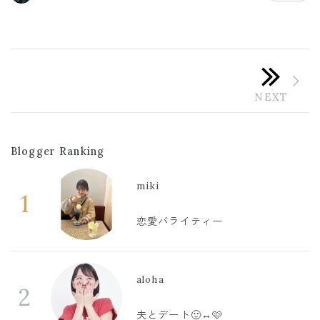
Blogger Ranking
miki
1
恋愛バライティー
aloha
2
夫とデート🙂‍↔️🩷