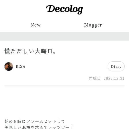
New
Blogger
慌ただしい大晦日。
RISA
Diary
作成日:
2022.12.31
朝の６時にアラームセットして
美味しいお魚を求めてレッツゴー！