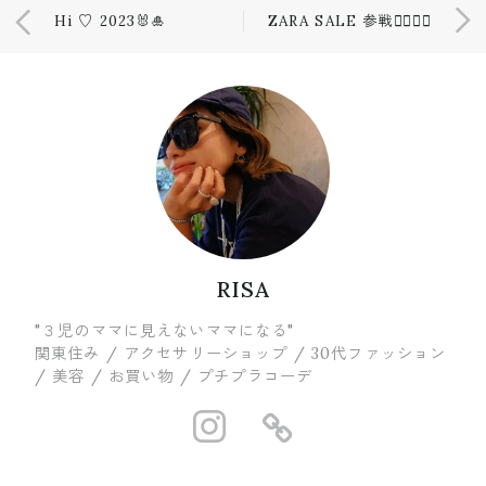
Hi ♡ 2023🐰🎍
ZARA SALE 参戦✌🏾💫💫
RISA
"３児のママに見えないママになる"
関東住み / アクセサリーショップ / 30代ファッション
/ 美容 / お買い物 / プチプラコーデ
https://www.in
https://ww