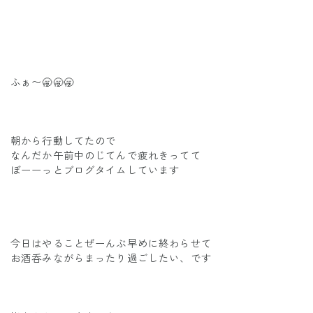
ふぁ〜🥱🥱🥱
朝から行動してたので
なんだか午前中のじてんで疲れきってて
ぼーーっとブログタイムしています
今日はやることぜーんぶ早めに終わらせて
お酒呑みながらまったり過ごしたい、です