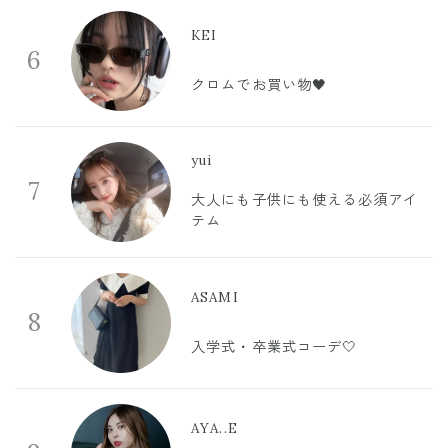
KEI
6
クロムでお買い物🖤
yui
7
大人にも子供にも使える必須アイ
テム
ASAMI
8
入学式・卒業式コーデ🤍
AYA..E