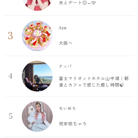
夫とデート🙂‍↔️🩷
Ayu
3
大阪へ
ナッパ
4
富士マリオットホテル山中湖｜朝
食とカフェで感じた癒し時間🍃
ちいめろ
5
祝🌸琉ちゃろ