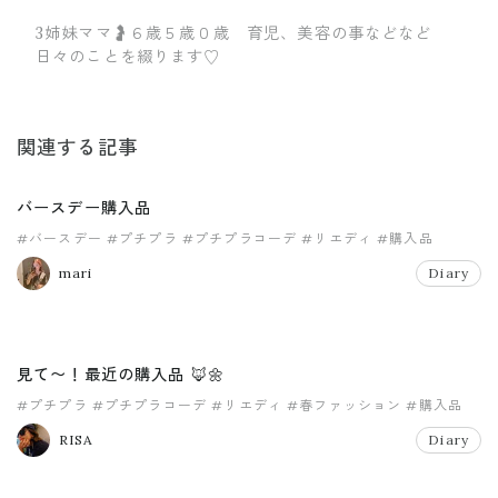
3姉妹ママ🤰６歳５歳０歳 育児、美容の事などなど
日々のことを綴ります♡
関連する記事
バースデー購入品
#バースデー
#プチプラ
#プチプラコーデ
#リエディ
#購入品
mari
Diary
見て〜！最近の購入品 🦊🌼
#プチプラ
#プチプラコーデ
#リエディ
#春ファッション
#購入品
RISA
Diary