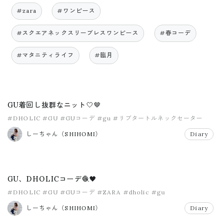
#zara
#ワンピース
#スクエアネックスリーブレスワンピース
#春コーデ
#マタニティライフ
#臨月
GU着回し抜群なニット🤍🤎
#DHOLIC
#GU
#GUコーデ
#gu
#リブタートルネックセーター
しーちゃん（SHIHOMI）
Diary
GU、DHOLICコーデ🧶🖤
#DHOLIC
#GU
#GUコーデ
#ZARA
#dholic
#gu
しーちゃん（SHIHOMI）
Diary