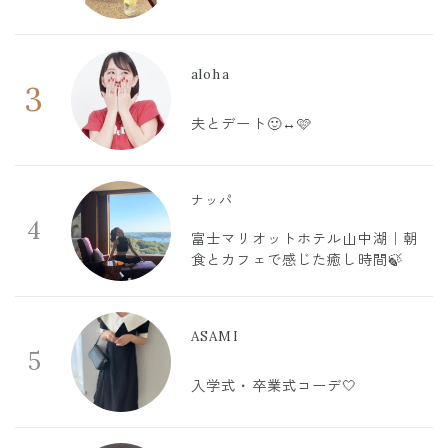
aloha
3
夫とデート🙂‍↔️🩷
ナッパ
4
富士マリオットホテル山中湖｜朝
食とカフェで感じた癒し時間🍃
ASAMI
5
入学式・卒業式コーデ🤍