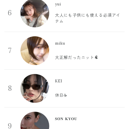
yui
6
大人にも子供にも使える必須アイ
テム
miku
7
大正解だったニット🐏
KEI
8
休日☕️
𝐒𝐎𝐍 𝐊𝐘𝐎𝐔
9