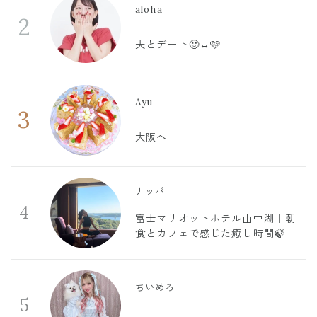
aloha
2
夫とデート🙂‍↔️🩷
Ayu
3
大阪へ
ナッパ
4
富士マリオットホテル山中湖｜朝
食とカフェで感じた癒し時間🍃
ちいめろ
5