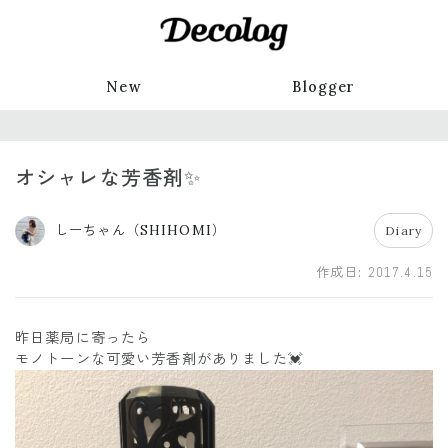
New
Blogger
オシャレな芳香剤✨
しーちゃん（SHIHOMI）
Diary
作成日:
2017.4.15
昨日薬局に寄ったら
モノトーンな可愛い芳香剤がありました💓