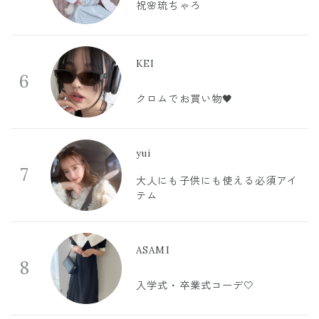
祝🌸琉ちゃろ
KEI
6
クロムでお買い物🖤
yui
7
大人にも子供にも使える必須アイ
テム
ASAMI
8
入学式・卒業式コーデ🤍