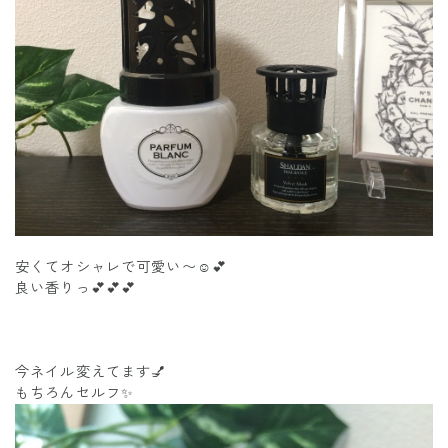
安くてオシャレで可愛い〜☺️💕
良い香りっ💕💕💕
今ネイル変えてます💅
もちろんセルフ✨