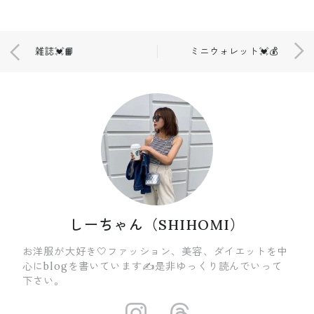
雑誌💓📙
ミニウォレット💓💰
しーちゃん（SHIHOMI）
お洋服が大好き🤍ファッション、美容、ダイエットを中
心にblogを書いています✍️是非ゆっくり読んでいって
下さい。
https://insta
https://ww