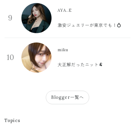
AYA..E
9
激安ジュエリーが東京でも！💍
miku
10
大正解だったニット🐏
Blogger一覧へ
Topics