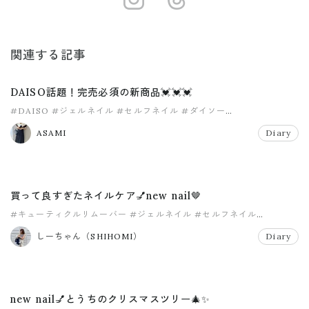
関連する記事
DAISO話題！完売必須の新商品💓💓💓
#DAISO
#ジェルネイル
#セルフネイル
#ダイソー
#ダイソー新商品
#ネイル
ASAMI
Diary
買って良すぎたネイルケア💅new nail🤎
#キューティクルリムーバー
#ジェルネイル
#セルフネイル
#ネイルケア
#甘皮処理
しーちゃん（SHIHOMI）
Diary
new nail💅とうちのクリスマスツリー🎄✨