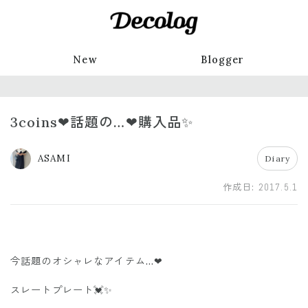
New
Blogger
3coins❤話題の…❤購入品✨
ASAMI
Diary
作成日:
2017.5.1
今話題のオシャレなアイテム…❤
スレートプレート💓✨