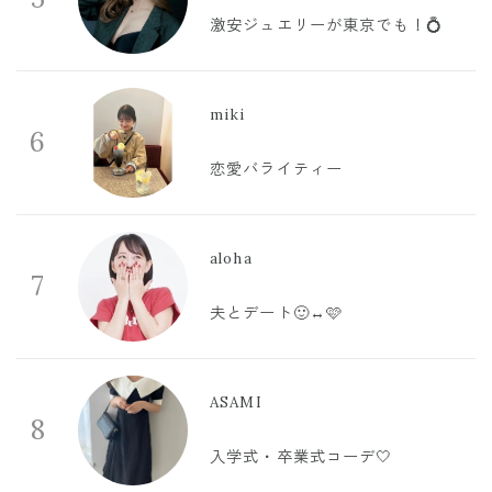
激安ジュエリーが東京でも！💍
miki
6
恋愛バライティー
aloha
7
夫とデート🙂‍↔️🩷
ASAMI
8
入学式・卒業式コーデ🤍