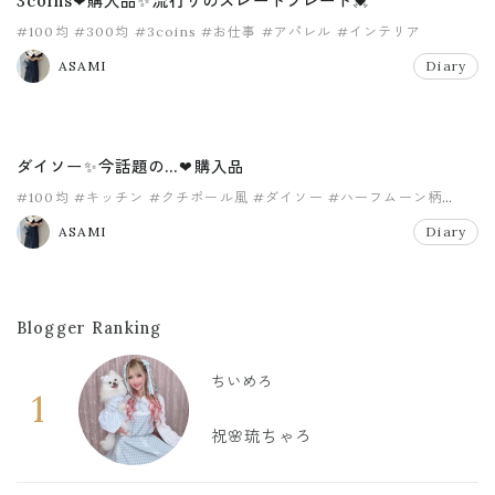
3coins❤購入品✨流行りのスレートプレート💓
#100均
#300均
#3coins
#お仕事
#アパレル
#インテリア
ASAMI
Diary
ダイソー✨今話題の…❤購入品
#100均
#キッチン
#クチポール風
#ダイソー
#ハーフムーン柄
#ホテルライク
ASAMI
Diary
Blogger Ranking
ちいめろ
1
祝🌸琉ちゃろ