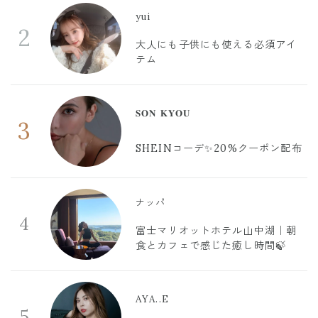
yui
2
大人にも子供にも使える必須アイ
テム
𝐒𝐎𝐍 𝐊𝐘𝐎𝐔
3
SHEINコーデ✨20%クーポン配布
ナッパ
4
富士マリオットホテル山中湖｜朝
食とカフェで感じた癒し時間🍃
AYA..E
5