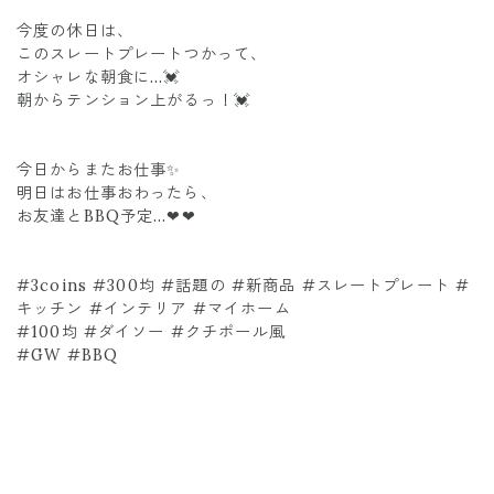
今度の休日は、
このスレートプレートつかって、
オシャレな朝食に…💓
朝からテンション上がるっ！💓
今日からまたお仕事✨
明日はお仕事おわったら、
お友達とBBQ予定…❤❤
#3coins #300均 #話題の #新商品 #スレートプレート #
キッチン #インテリア #マイホーム
#100均 #ダイソー #クチポール風
#GW #BBQ