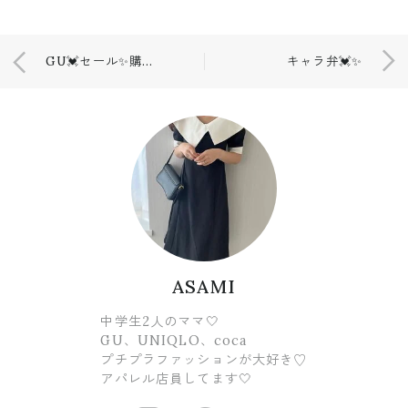
GU💓セール✨購入品
キャラ弁💓✨
ASAMI
中学生2人のママ🤍
GU、UNIQLO、coca
プチプラファッションが大好き♡
アパレル店員してます🤍