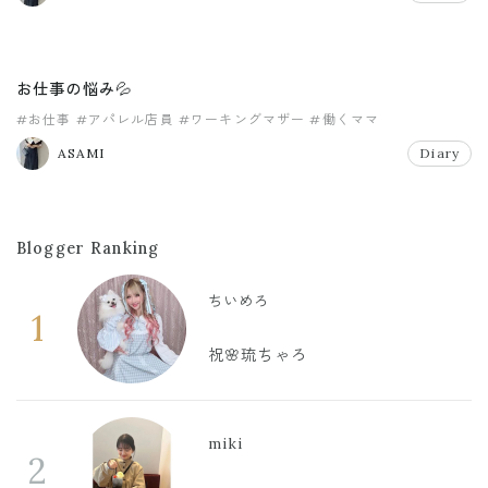
お仕事の悩み💦
#お仕事
#アパレル店員
#ワーキングマザー
#働くママ
ASAMI
Diary
Blogger Ranking
ちいめろ
1
祝🌸琉ちゃろ
miki
2