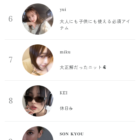
yui
6
大人にも子供にも使える必須アイ
テム
miku
7
大正解だったニット🐏
KEI
8
休日☕️
𝐒𝐎𝐍 𝐊𝐘𝐎𝐔