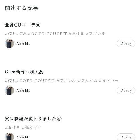
関連する記事
全身GUコーデ💓
#GU
#GW
#OOTD
#OUTFIT
#お仕事
#アパレル
ASAMI
Diary
GU❤新作✨購入品
#GU
#OOTD
#OUTFIT
#アパレル
#アルバム
#イエロー
ASAMI
Diary
実は職場が変わりました🥺
#お仕事
#働くママ
ASAMI
Diary