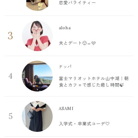
恋愛バライティー
aloha
3
夫とデート🙂‍↔️🩷
ナッパ
4
富士マリオットホテル山中湖｜朝
食とカフェで感じた癒し時間🍃
ASAMI
5
入学式・卒業式コーデ🤍