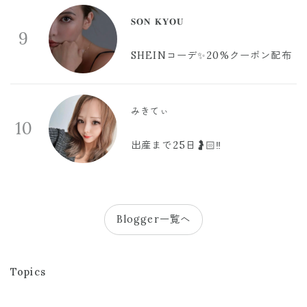
𝐒𝐎𝐍 𝐊𝐘𝐎𝐔
9
SHEINコーデ✨20%クーポン配布
みきてぃ
10
出産まで25日🤰🏻‼️
Blogger一覧へ
Topics