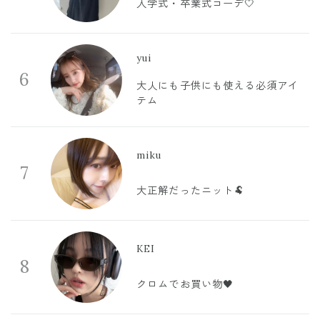
入学式・卒業式コーデ🤍
yui
6
大人にも子供にも使える必須アイ
テム
miku
7
大正解だったニット🐏
KEI
8
クロムでお買い物🖤