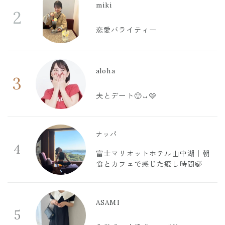
miki
2
恋愛バライティー
aloha
3
夫とデート🙂‍↔️🩷
ナッパ
4
富士マリオットホテル山中湖｜朝
食とカフェで感じた癒し時間🍃
ASAMI
5