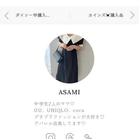
ダイソー💚購入品💓節約アイテム✨
カインズ💓購入品
ASAMI
中学生2人のママ🤍
GU、UNIQLO、coca
プチプラファッションが大好き♡
アパレル店員してます🤍
https://www.ins
https://www.
https://