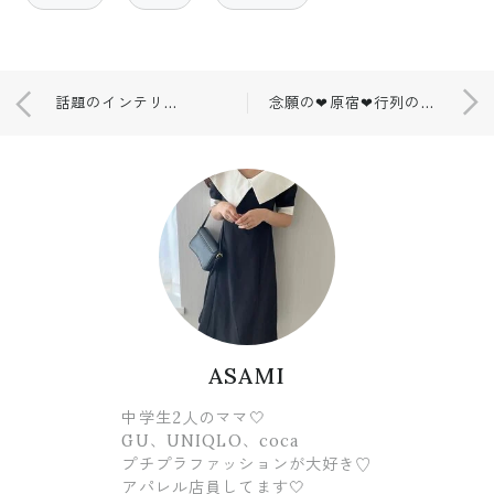
話題のインテリア❤やっとやっとゲット😚💓
念願の❤原宿❤行列のできるクレープ屋さん✨
ASAMI
中学生2人のママ🤍
GU、UNIQLO、coca
プチプラファッションが大好き♡
アパレル店員してます🤍