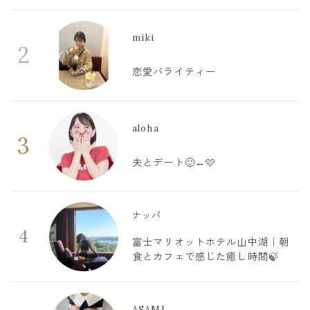
miki
2
恋愛バライティー
aloha
3
夫とデート🙂‍↔️🩷
ナッパ
4
富士マリオットホテル山中湖｜朝
食とカフェで感じた癒し時間🍃
ASAMI