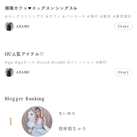
湘南カフェ❤エッグスンシングス☕
#エッグスンシングス
#カフェ
#パンケーキ
#旅行
#東京
#東京旅行
ASAMI
Diary
GU人気アイテム🤍
#gu
#guセール
#ootd
#outfit
#ファッション
#旅行
ASAMI
Diary
Blogger Ranking
ちいめろ
1
祝🌸琉ちゃろ