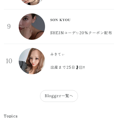
𝐒𝐎𝐍 𝐊𝐘𝐎𝐔
9
SHEINコーデ✨20%クーポン配布
みきてぃ
10
出産まで25日🤰🏻‼️
Blogger一覧へ
Topics