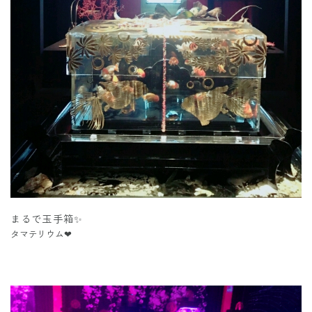
まるで玉手箱✨
タマテリウム❤