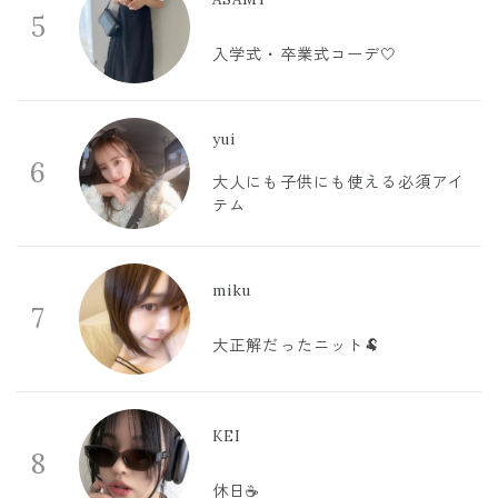
5
入学式・卒業式コーデ🤍
yui
6
大人にも子供にも使える必須アイ
テム
miku
7
大正解だったニット🐏
KEI
8
休日☕️