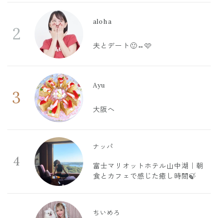
aloha
2
夫とデート🙂‍↔️🩷
Ayu
3
大阪へ
ナッパ
4
富士マリオットホテル山中湖｜朝
食とカフェで感じた癒し時間🍃
ちいめろ