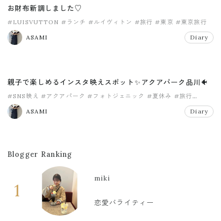
お財布新調しました♡
#LUISVUTTON
#ランチ
#ルイヴィトン
#旅行
#東京
#東京旅行
ASAMI
Diary
親子で楽しめるインスタ映えスポット✨アクアパーク品川🐠
#SNS映え
#アクアパーク
#フォトジェニック
#夏休み
#旅行
#東京旅行
ASAMI
Diary
Blogger Ranking
miki
1
恋愛バライティー