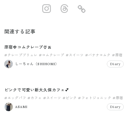
https://www.ins
https://www.
https://
関連する記事
原宿🍓コムクレープ🍨🍌
#クレープブリュレ
#コムクレープ
#スイーツ
#バナナコムク
#原宿
#癒し
しーちゃん（SHIHOMI）
Diary
ピンクで可愛い新大久保カフェ💕
#エッグパフ
#カフェ
#スイーツ
#ピンク
#フォトジェニック
#原宿
ASAMI
Diary