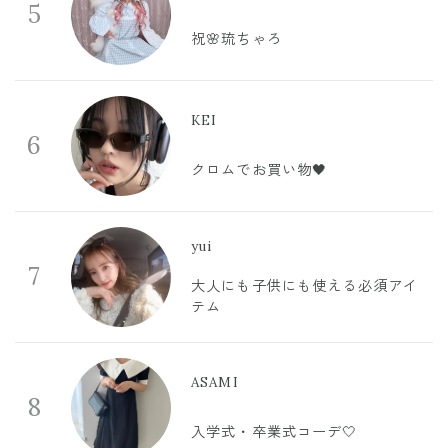
5
祝🌸琉ちゃろ
KEI
6
クロムでお買い物🖤
yui
7
大人にも子供にも使える必須アイ
テム
ASAMI
8
入学式・卒業式コーデ🤍