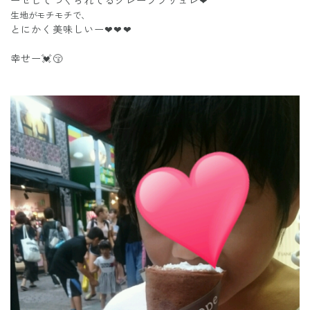
ーゼしてつくられてるクレープブリュレ❤
生地がモチモチで、
とにかく美味しいー❤❤❤
幸せー💓😚