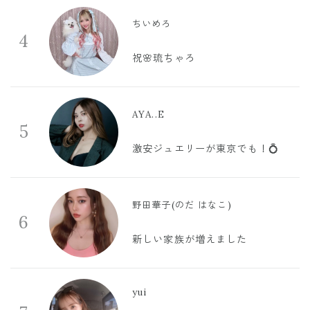
ちいめろ
4
祝🌸琉ちゃろ
AYA..E
5
激安ジュエリーが東京でも！💍
野田華子(のだ はなこ)
6
新しい家族が増えました
yui