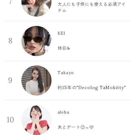
7
大人にも子供にも使える必須アイ
テム
KEI
8
休日☕️
Takayo
9
約15年の"Decolog TaMokitty"
aloha
10
夫とデート🙂‍↔️🩷