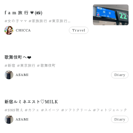
f a m 旅 行 💗(📸)
#女の子ママ
#家族旅行
#東京旅行
#男の子ママ
CHICCA
Travel
歌舞伎町へ❤️
#新宿
#東京旅行
#歌舞伎町
ASAMI
Diary
新宿ルミネエスト♡MILK
#SNS映え
#カフェ
#スイーツ
#ソフトクリーム
#フォトジェニック
#ミルク
ASAMI
Diary